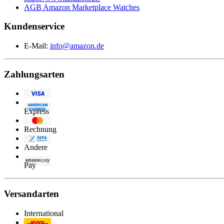
AGB Amazon Marketplace Watches
Kundenservice
E-Mail:
info@amazon.de
Zahlungsarten
Visa
American
Express
Eurocard/Mastercard
Rechnung
Lastschrift
Andere
Amazon
Pay
Versandarten
International
Post/DHL