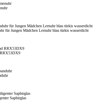
enuhr
 für Jungen Mädchen Lernuhr blau türkis wasserdicht
and RRX53DX9
nduhr
nter Saphirglas