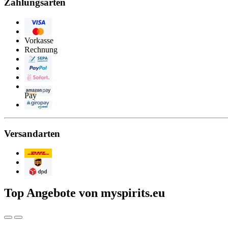
Zahlungsarten
Visa
Eurocard/Mastercard
Vorkasse
Rechnung
Lastschrift
PayPal
Sofortüberweisung
Amazon
Pay
paydirekt
Versandarten
Post/DHL
UPS
DPD
Top Angebote von myspirits.eu