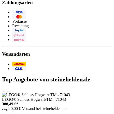
Zahlungsarten
Visa
Eurocard/Mastercard
Vorkasse
Rechnung
PayPal
Sofortüberweisung
Klarna
Versandarten
Post/DHL
GLS
Top Angebote von steinehelden.de
LEGO® Schloss HogwartsTM - 71043
388,49 €*
zzgl. 0,00 € Versand bei steinehelden.de