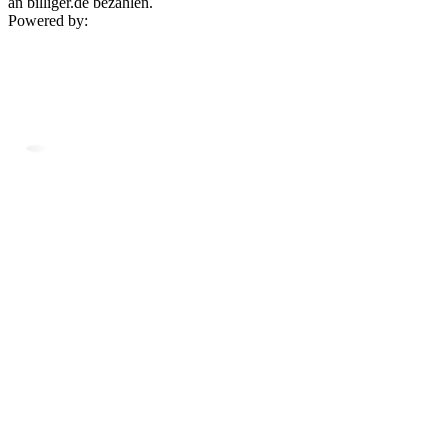
an billiger.de bezahlen.
Powered by: