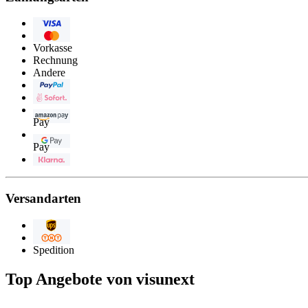
Visa
Eurocard/Mastercard
Vorkasse
Rechnung
Andere
PayPal
Sofortüberweisung
Amazon
Pay
Google
Pay
Klarna
Versandarten
UPS
TNTExpress
Spedition
Top Angebote von visunext