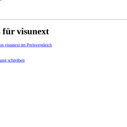
für visunext
on visunext im Preisvergleich
ung schreiben