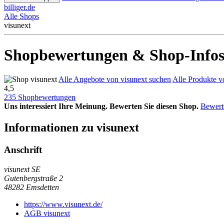
billiger.de
Alle Shops
visunext
Shopbewertungen & Shop-Infos 
Alle Angebote von visunext suchen
Alle Produkte v
4,5
235 Shopbewertungen
Uns interessiert Ihre Meinung. Bewerten Sie diesen Shop.
Bewert
Informationen zu visunext
Anschrift
visunext SE
Gutenbergstraße 2
48282
Emsdetten
https://www.visunext.de/
AGB visunext