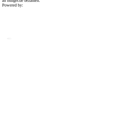
an billiger.de bezahlen.
Powered by: