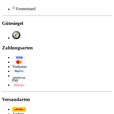
1)
Festnetztarif
Gütesiegel
Zahlungsarten
Visa
Eurocard/Mastercard
Vorkasse
PayPal
Amazon
Pay
Klarna
Versandarten
Post/DHL
Andere