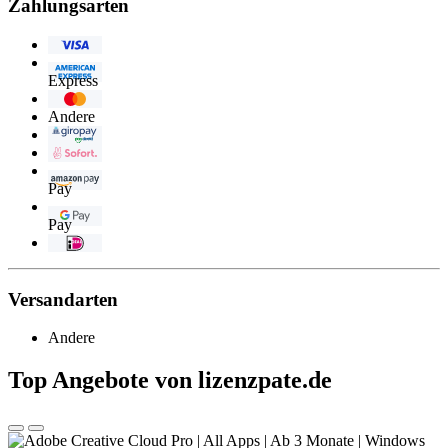
Zahlungsarten
Visa
American
Express
Eurocard/Mastercard
Andere
Giropay
Sofortüberweisung
Amazon
Pay
Google
Pay
iDEAL
Versandarten
Andere
Top Angebote von lizenzpate.de