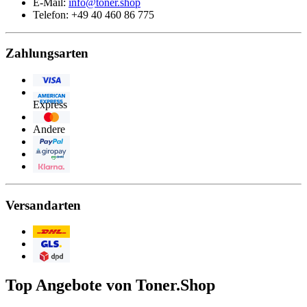
E-Mail:
info@toner.shop
Telefon: +49 40 460 86 775
Zahlungsarten
Visa
American
Express
Eurocard/Mastercard
Andere
PayPal
Giropay
Klarna
Versandarten
Post/DHL
GLS
DPD
Top Angebote von Toner.Shop