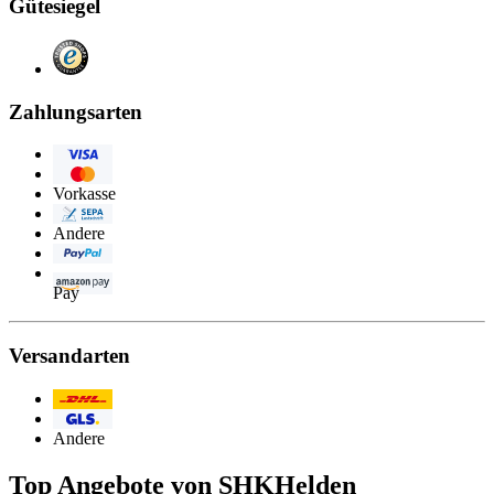
Gütesiegel
Zahlungsarten
Visa
Eurocard/Mastercard
Vorkasse
Lastschrift
Andere
PayPal
Amazon
Pay
Versandarten
Post/DHL
GLS
Andere
Top Angebote von SHKHelden