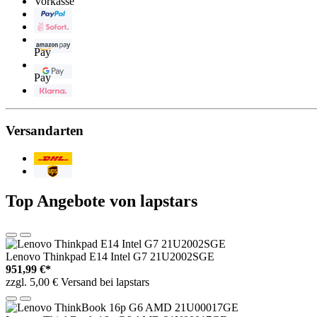
Vorkasse
PayPal
Sofortüberweisung
Amazon
Pay
Google
Pay
Klarna
Versandarten
Post/DHL
UPS
Top Angebote von lapstars
Lenovo Thinkpad E14 Intel G7 21U2002SGE
951,99 €*
zzgl. 5,00 € Versand bei lapstars