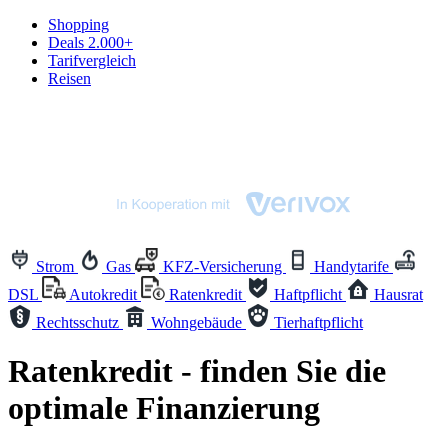
Shopping
Deals
2.000+
Tarifvergleich
Reisen
Strom
Gas
KFZ-Versicherung
Handytarife
DSL
Autokredit
Ratenkredit
Haftpflicht
Hausrat
Rechtsschutz
Wohngebäude
Tierhaftpflicht
Ratenkredit - finden Sie die
optimale Finanzierung