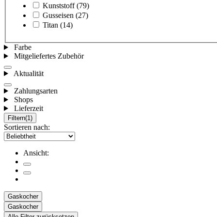
Kunststoff
(79)
Gusseisen
(27)
Titan
(14)
Farbe
Mitgeliefertes Zubehör
Aktualität
Zahlungsarten
Shops
Lieferzeit
Filtern
(1)
Sortieren nach:
Ansicht:
Gaskocher
Gaskocher
Alle Filter zurücksetzen