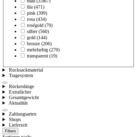
blau
(3.067)
lila
(471)
pink
(399)
rosa
(434)
roségold
(79)
silber
(560)
gold
(144)
bronze
(206)
mehrfarbig
(270)
transparent
(19)
Rucksackmaterial
Tragesystem
Rückenlänge
Extrafächer
Gesamtgewicht
Aktualität
Zahlungsarten
Shops
Lieferzeit
Filtern
Sortieren nach: