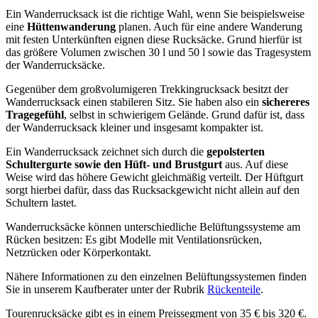
Ein Wanderrucksack ist die richtige Wahl, wenn Sie beispielsweise
eine
Hüttenwanderung
planen. Auch für eine andere Wanderung
mit festen Unterkünften eignen diese Rucksäcke. Grund hierfür ist
das größere Volumen zwischen 30 l und 50 l sowie das Tragesystem
der Wanderrucksäcke.
Gegenüber dem großvolumigeren Trekkingrucksack besitzt der
Wanderrucksack einen stabileren Sitz. Sie haben also ein
sichereres
Tragegefühl
, selbst in schwierigem Gelände. Grund dafür ist, dass
der Wanderrucksack kleiner und insgesamt kompakter ist.
Ein Wanderrucksack zeichnet sich durch die
gepolsterten
Schultergurte sowie den Hüft- und Brustgurt
aus. Auf diese
Weise wird das höhere Gewicht gleichmäßig verteilt. Der Hüftgurt
sorgt hierbei dafür, dass das Rucksackgewicht nicht allein auf den
Schultern lastet.
Wanderrucksäcke können unterschiedliche Belüftungssysteme am
Rücken besitzen: Es gibt Modelle mit Ventilationsrücken,
Netzrücken oder Körperkontakt.
Nähere Informationen zu den einzelnen Belüftungssystemen finden
Sie in unserem Kaufberater unter der Rubrik
Rückenteile
.
Tourenrucksäcke gibt es in einem Preissegment von 35 € bis 320 €.