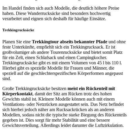
Im Handel finden sich auch Modelle, die deutlich höhere Preise
haben. Diese Wanderrucksäcke sind besonders hochwertig
verarbeitet und eignen sich deshalb für häufige Einsätze.
Trekkingrucksäcke
Planen Sie eine
Trekkingtour abseits bekannter Pfade
und ohne
feste Unterkünfte, empfiehlt sich ein Trekkingrucksack. Er ist
großvolumiger als andere Tourenrucksäcke und bietet somit Platz
für ein Zelt, einen Schlafsack und einen Campingkocher.
Trekkingrucksäcke gibt es mit einem Volumen von 45 l bis 110 l.
Hierbei gibt es spezielle Modelle für Frauen und Männer, die
speziell auf die geschlechterspezifischen Körperformen angepasst
sind.
Große Trekkingrucksäcke besitzen
meist ein Rückenteil mit
Körperkontakt
, damit der Sitz am Rücken trotz des hohen
Gewichts stabil ist. Kleinere Modelle können auch mit einem
Ventilations- oder Netzrücken ausgestattet sein. Das Netz befindet
sich hierbei jedoch näher am Rucksackrücken als an anderen
Modellen, sodass nicht die typische starke Biegung des Rückenteils
gegeben ist. Dies sorgt für mehr Stabilität und eine bessere
Gewichtsverteilung. Allerdings leidet darunter die Luftzirkulation.