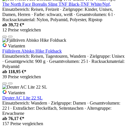
The North Face Borealis Sling TNF Black-TNF White/Npf,
Einsatzbereich: Reisen, Freizeit · Zielgruppe: Kinder, Unisex,
Damen, Herren · Farbe: schwarz, weiß · Gesamtvolumen: 6 l ·
Rucksackmaterial: Nylon, Polyamid, Polyester, Ripstop
ab
39,72 €*
12 Preise vergleichen
Varianten
Fjällräven Abisko Hike Foldsack
Einsatzbereich: Reisen, Tagestouren, Wandern · Zielgruppe: Unisex
· Gesamtgewicht: 900 g · Gesamtvolumen: 25 l · Rucksackmaterial:
Polyamid
ab
118,95 €*
39 Preise vergleichen
Varianten
Deuter AC Lite 22 SL
Einsatzbereich: Wandern · Zielgruppe: Damen · Gesamtvolumen:
22 l · Extrafächer: Deckelfach, Seitentaschen · Altersgruppe:
Erwachsene
ab
76,17 €*
157 Preise vergleichen