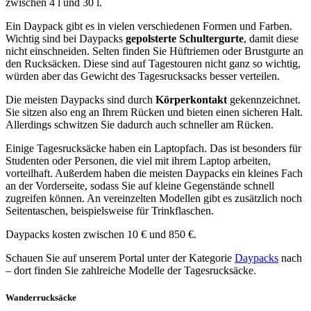
zwischen 4 l und 30 l.
Ein Daypack gibt es in vielen verschiedenen Formen und Farben.
Wichtig sind bei Daypacks
gepolsterte Schultergurte
, damit diese
nicht einschneiden. Selten finden Sie Hüftriemen oder Brustgurte an
den Rucksäcken. Diese sind auf Tagestouren nicht ganz so wichtig,
würden aber das Gewicht des Tagesrucksacks besser verteilen.
Die meisten Daypacks sind durch
Körperkontakt
gekennzeichnet.
Sie sitzen also eng an Ihrem Rücken und bieten einen sicheren Halt.
Allerdings schwitzen Sie dadurch auch schneller am Rücken.
Einige Tagesrucksäcke haben ein Laptopfach. Das ist besonders für
Studenten oder Personen, die viel mit ihrem Laptop arbeiten,
vorteilhaft. Außerdem haben die meisten Daypacks ein kleines Fach
an der Vorderseite, sodass Sie auf kleine Gegenstände schnell
zugreifen können. An vereinzelten Modellen gibt es zusätzlich noch
Seitentaschen, beispielsweise für Trinkflaschen.
Daypacks kosten zwischen 10 € und 850 €.
Schauen Sie auf unserem Portal unter der Kategorie
Daypacks
nach
– dort finden Sie zahlreiche Modelle der Tagesrucksäcke.
Wanderrucksäcke