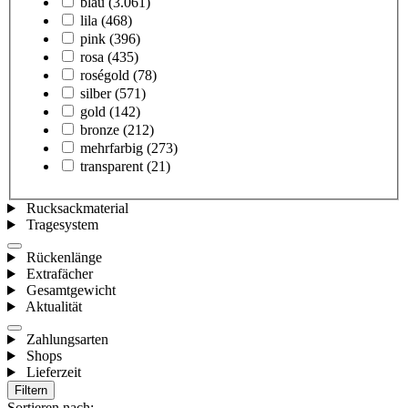
blau
(3.061)
lila
(468)
pink
(396)
rosa
(435)
roségold
(78)
silber
(571)
gold
(142)
bronze
(212)
mehrfarbig
(273)
transparent
(21)
Rucksackmaterial
Tragesystem
Rückenlänge
Extrafächer
Gesamtgewicht
Aktualität
Zahlungsarten
Shops
Lieferzeit
Filtern
Sortieren nach: