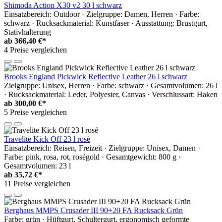
Shimoda Action X30 v2 30 l schwarz
Einsatzbereich: Outdoor · Zielgruppe: Damen, Herren · Farbe:
schwarz · Rucksackmaterial: Kunstfaser · Ausstattung: Brustgurt,
Stativhalterung
ab
366,40 €*
4 Preise vergleichen
Brooks England Pickwick Reflective Leather 26 l schwarz
Zielgruppe: Unisex, Herren · Farbe: schwarz · Gesamtvolumen: 26 l
· Rucksackmaterial: Leder, Polyester, Canvas · Verschlussart: Haken
ab
300,00 €*
5 Preise vergleichen
Travelite Kick Off 23 l rosé
Einsatzbereich: Reisen, Freizeit · Zielgruppe: Unisex, Damen ·
Farbe: pink, rosa, rot, roségold · Gesamtgewicht: 800 g ·
Gesamtvolumen: 23 l
ab
35,72 €*
11 Preise vergleichen
Berghaus MMPS Crusader III 90+20 FA Rucksack Grün
Farbe: grün · Hüftgurt, Schultergurt, ergonomisch geformte