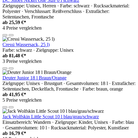
DC Shoes Nickel One Size 0 l schwarz
Zielgruppe: Unisex, Herren · Farbe: schwarz · Rucksackmaterial:
Polyester · Verschlussart: Reißverschluss · Extrafächer:
Seitentaschen, Fronttasche
ab
25,59 €*
4 Preise vergleichen
Cressi Wassersack, 25 l)
Farbe: schwarz · Zielgruppe: Unisex
ab
81,48 €*
3 Preise vergleichen
Deuter Junior 18 l Braun/Orange
Zielgruppe: Unisex · Brustgurt · Gesamtvolumen: 18 l · Extrafächer:
Seitentaschen, Deckelfach, Fronttasche · Farbe: braun, orange
ab
41,95 €*
5 Preise vergleichen
Jack Wolfskin Little Scout 10 l blau/grau/schwarz
Einsatzbereich: Wandern · Zielgruppe: Kinder, Unisex · Farbe: blau
· Gesamtvolumen: 10 l · Rucksackmaterial: Polyester, Kunstfaser
ab
16,79 €*