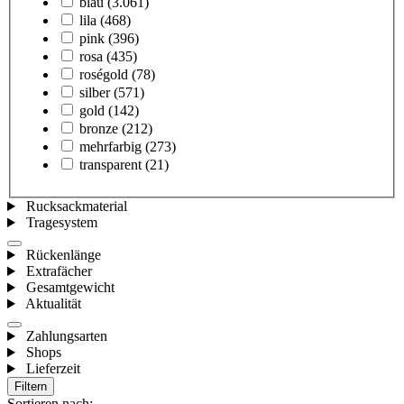
blau
(3.061)
lila
(468)
pink
(396)
rosa
(435)
roségold
(78)
silber
(571)
gold
(142)
bronze
(212)
mehrfarbig
(273)
transparent
(21)
Rucksackmaterial
Tragesystem
Rückenlänge
Extrafächer
Gesamtgewicht
Aktualität
Zahlungsarten
Shops
Lieferzeit
Filtern
Sortieren nach: