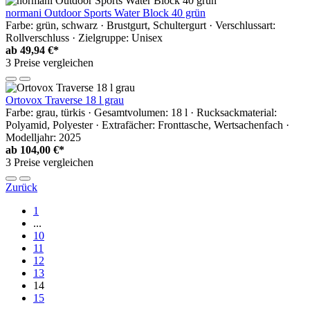
normani Outdoor Sports Water Block 40 grün
Farbe: grün, schwarz · Brustgurt, Schultergurt · Verschlussart:
Rollverschluss · Zielgruppe: Unisex
ab
49,94 €*
3 Preise vergleichen
Ortovox Traverse 18 l grau
Farbe: grau, türkis · Gesamtvolumen: 18 l · Rucksackmaterial:
Polyamid, Polyester · Extrafächer: Fronttasche, Wertsachenfach ·
Modelljahr: 2025
ab
104,00 €*
3 Preise vergleichen
Zurück
1
...
10
11
12
13
14
15