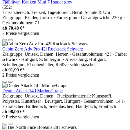
Fjällräven Kanken Mini 7 l super grey
(552)
Einsatzbereich: Freizeit, Tagestouren, Beruf, Schule & Uni ·
Zielgruppe: Kinder, Unisex · Farbe: grau · Gesamtgewicht: 220 g ·
Gesamtvolumen: 7 l
ab
70,48 €*
7 Preise vergleichen
Cabin Zero Adv Pro 42l Rucksack Schwarz
Zielgruppe: Unisex, Damen, Herren · Gesamtvolumen: 42 l · Farbe:
schwarz · Hüftgurt, Schultergurt · Ausstattung: Hüftgurt,
Schultergurt, Flaschenhalter, Reißverschlusstaschen
ab
91,99 €*
2 Preise vergleichen
Deuter Attack 14 l Marine/Grape
Zielgruppe: Unisex, Damen · Rucksackmaterial: Kunststoff,
Polyester, Kunstfaser · Brustgurt, Hüftgurt · Gesamtvolumen: 14 l ·
Extrafächer: Brillenfach, Seitentaschen, Handyfach, Frontfach
ab
98,00 €*
9 Preise vergleichen