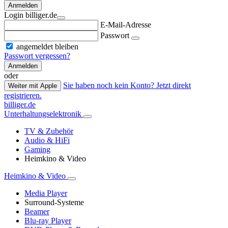
Anmelden
Login billiger.de
E-Mail-Adresse
Passwort
angemeldet bleiben
Passwort vergessen?
Anmelden
oder
Sie haben noch kein Konto? Jetzt direkt
Weiter mit Apple
registrieren.
billiger.de
Unterhaltungselektronik
TV & Zubehör
Audio & HiFi
Gaming
Heimkino & Video
Heimkino & Video
Media Player
Surround-Systeme
Beamer
Blu-ray Player