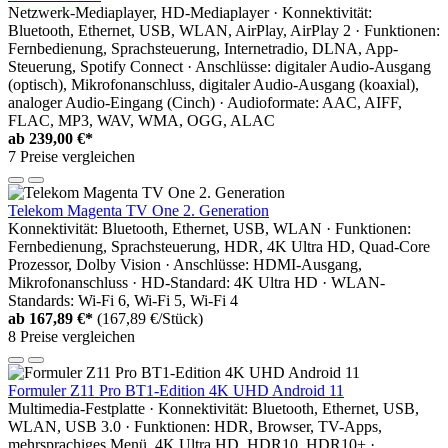
Netzwerk-Mediaplayer, HD-Mediaplayer · Konnektivität:
Bluetooth, Ethernet, USB, WLAN, AirPlay, AirPlay 2 · Funktionen:
Fernbedienung, Sprachsteuerung, Internetradio, DLNA, App-
Steuerung, Spotify Connect · Anschlüsse: digitaler Audio-Ausgang
(optisch), Mikrofonanschluss, digitaler Audio-Ausgang (koaxial),
analoger Audio-Eingang (Cinch) · Audioformate: AAC, AIFF,
FLAC, MP3, WAV, WMA, OGG, ALAC
ab
239,00 €*
7 Preise vergleichen
Telekom Magenta TV One 2. Generation
Konnektivität: Bluetooth, Ethernet, USB, WLAN · Funktionen:
Fernbedienung, Sprachsteuerung, HDR, 4K Ultra HD, Quad-Core
Prozessor, Dolby Vision · Anschlüsse: HDMI-Ausgang,
Mikrofonanschluss · HD-Standard: 4K Ultra HD · WLAN-
Standards: Wi-Fi 6, Wi-Fi 5, Wi-Fi 4
ab
167,89 €*
(167,89 €/Stück)
8 Preise vergleichen
Formuler Z11 Pro BT1-Edition 4K UHD Android 11
Multimedia-Festplatte · Konnektivität: Bluetooth, Ethernet, USB,
WLAN, USB 3.0 · Funktionen: HDR, Browser, TV-Apps,
mehrsprachiges Menü, 4K Ultra HD, HDR10, HDR10+ ·