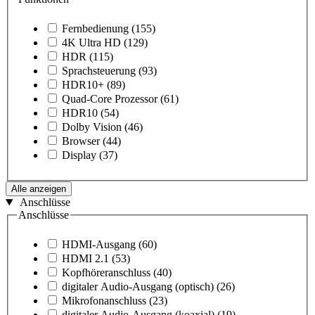
Fernbedienung
(155)
4K Ultra HD
(129)
HDR
(115)
Sprachsteuerung
(93)
HDR10+
(89)
Quad-Core Prozessor
(61)
HDR10
(54)
Dolby Vision
(46)
Browser
(44)
Display
(37)
Alle anzeigen
Anschlüsse
Anschlüsse
HDMI-Ausgang
(60)
HDMI 2.1
(53)
Kopfhöreranschluss
(40)
digitaler Audio-Ausgang (optisch)
(26)
Mikrofonanschluss
(23)
digitaler Audio-Ausgang (koaxial)
(19)