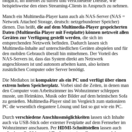
möglich, im Internet zu surfen und verschiedene Dienste, wie
beispielsweise den eines Streaming-Clients in Anspruch zu nehmen.
Manch ein Multimedia-Player kann auch als NAS-Server (NAS =
Network Attached Storage, deutsch: netzgebundener Speicher)
dienen. Das heißt,
die auf dem Multimedia-Player gespeicherten
Daten (Multimedia-Player mit Festplatte) können netzweit allen
Geräten zur Verfügung gestellt werden
, die sich im
entsprechenden Netzwerk befinden. Dadurch lassen sich
Multimedia-Inhalte auf unterschiedlichen Geräten abspielen und für
den mobilen Gebrauch überall hin mitnehmen. Der Vorteil des
NAS-Servers ist, dass das System direkt am Netzwerk
angeschlossen ist und autonom arbeiten kann, also keinen
zusätzlichen Computer oder Server benötigt.
Die Mediabox ist
kompakter als ein PC und verfügt über einen
extrem hohen Speicherplatz
. Vorbei sind die Zeiten, in denen man
den Computer vom Arbeitszimmer ins Wohnzimmer schleppen
musste, um Heimkino, Musik oder Bilder auf dem heimischen Sofa
zu genießen. Multimedia-Player sind im Vergleich zum stationären
PC die wesentlich elegantere Lösung und fast so gut wie ein PC.
Durch
verschiedene Anschlussmöglichkeiten
lassen sich Inhalte
auch via USB-Stick oder externer Festplatte auf dem Fernseher im
Wohnzimmer anschauen. Per
HDMI-Schnittstellen
lassen auch