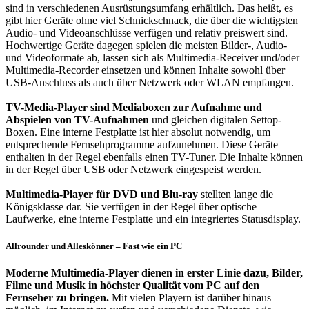
sind in verschiedenen Ausrüstungsumfang erhältlich. Das heißt, es
gibt hier Geräte ohne viel Schnickschnack, die über die wichtigsten
Audio- und Videoanschlüsse verfügen und relativ preiswert sind.
Hochwertige Geräte dagegen spielen die meisten Bilder-, Audio-
und Videoformate ab, lassen sich als Multimedia-Receiver und/oder
Multimedia-Recorder einsetzen und können Inhalte sowohl über
USB-Anschluss als auch über Netzwerk oder WLAN empfangen.
TV-Media-Player sind Mediaboxen zur Aufnahme und
Abspielen von TV-Aufnahmen
und gleichen digitalen Settop-
Boxen. Eine interne Festplatte ist hier absolut notwendig, um
entsprechende Fernsehprogramme aufzunehmen. Diese Geräte
enthalten in der Regel ebenfalls einen TV-Tuner. Die Inhalte können
in der Regel über USB oder Netzwerk eingespeist werden.
Multimedia-Player für DVD und Blu-ray
stellten lange die
Königsklasse dar. Sie verfügen in der Regel über optische
Laufwerke, eine interne Festplatte und ein integriertes Statusdisplay.
Allrounder und Alleskönner – Fast wie ein PC
Moderne Multimedia-Player dienen in erster Linie dazu, Bilder,
Filme und Musik in höchster Qualität vom PC auf den
Fernseher zu bringen.
Mit vielen Playern ist darüber hinaus