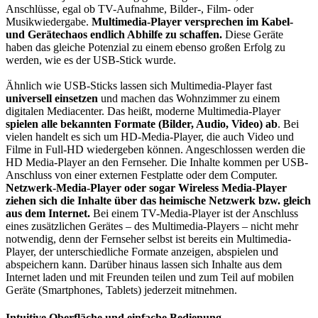
Anschlüsse, egal ob TV-Aufnahme, Bilder-, Film- oder
Musikwiedergabe.
Multimedia-Player versprechen im Kabel-
und Gerätechaos endlich Abhilfe zu schaffen.
Diese Geräte
haben das gleiche Potenzial zu einem ebenso großen Erfolg zu
werden, wie es der USB-Stick wurde.
Ähnlich wie USB-Sticks lassen sich Multimedia-Player fast
universell einsetzen
und machen das Wohnzimmer zu einem
digitalen Mediacenter. Das heißt, moderne Multimedia-Player
spielen alle bekannten Formate (Bilder, Audio, Video) ab
. Bei
vielen handelt es sich um HD-Media-Player, die auch Video und
Filme in Full-HD wiedergeben können. Angeschlossen werden die
HD Media-Player an den Fernseher. Die Inhalte kommen per USB-
Anschluss von einer externen Festplatte oder dem Computer.
Netzwerk-Media-Player oder sogar Wireless Media-Player
ziehen sich die Inhalte über das heimische Netzwerk bzw. gleich
aus dem Internet.
Bei einem TV-Media-Player ist der Anschluss
eines zusätzlichen Gerätes – des Multimedia-Players – nicht mehr
notwendig, denn der Fernseher selbst ist bereits ein Multimedia-
Player, der unterschiedliche Formate anzeigen, abspielen und
abspeichern kann. Darüber hinaus lassen sich Inhalte aus dem
Internet laden und mit Freunden teilen und zum Teil auf mobilen
Geräte (Smartphones, Tablets) jederzeit mitnehmen.
Intuitive Oberfläche und einfache Bedienung