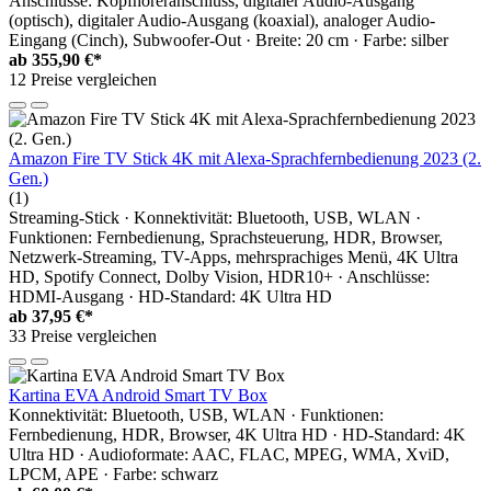
Anschlüsse: Kopfhöreranschluss, digitaler Audio-Ausgang
(optisch), digitaler Audio-Ausgang (koaxial), analoger Audio-
Eingang (Cinch), Subwoofer-Out · Breite: 20 cm · Farbe: silber
ab
355,90 €*
12 Preise vergleichen
Amazon Fire TV Stick 4K mit Alexa-Sprachfernbedienung 2023 (2.
Gen.)
(1)
Streaming-Stick · Konnektivität: Bluetooth, USB, WLAN ·
Funktionen: Fernbedienung, Sprachsteuerung, HDR, Browser,
Netzwerk-Streaming, TV-Apps, mehrsprachiges Menü, 4K Ultra
HD, Spotify Connect, Dolby Vision, HDR10+ · Anschlüsse:
HDMI-Ausgang · HD-Standard: 4K Ultra HD
ab
37,95 €*
33 Preise vergleichen
Kartina EVA Android Smart TV Box
Konnektivität: Bluetooth, USB, WLAN · Funktionen:
Fernbedienung, HDR, Browser, 4K Ultra HD · HD-Standard: 4K
Ultra HD · Audioformate: AAC, FLAC, MPEG, WMA, XviD,
LPCM, APE · Farbe: schwarz