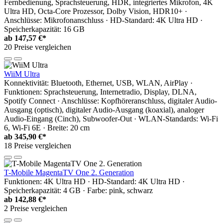
Fernbedienung, Sprachsteuerung, HDR, integriertes Mikrofon, 4K
Ultra HD, Octa-Core Prozessor, Dolby Vision, HDR10+ ·
Anschlüsse: Mikrofonanschluss · HD-Standard: 4K Ultra HD ·
Speicherkapazität: 16 GB
ab
147,57 €*
20 Preise vergleichen
WiiM Ultra
Konnektivität: Bluetooth, Ethernet, USB, WLAN, AirPlay ·
Funktionen: Sprachsteuerung, Internetradio, Display, DLNA,
Spotify Connect · Anschlüsse: Kopfhöreranschluss, digitaler Audio-
Ausgang (optisch), digitaler Audio-Ausgang (koaxial), analoger
Audio-Eingang (Cinch), Subwoofer-Out · WLAN-Standards: Wi-Fi
6, Wi-Fi 6E · Breite: 20 cm
ab
345,90 €*
18 Preise vergleichen
T-Mobile MagentaTV One 2. Generation
Funktionen: 4K Ultra HD · HD-Standard: 4K Ultra HD ·
Speicherkapazität: 4 GB · Farbe: pink, schwarz
ab
142,88 €*
2 Preise vergleichen