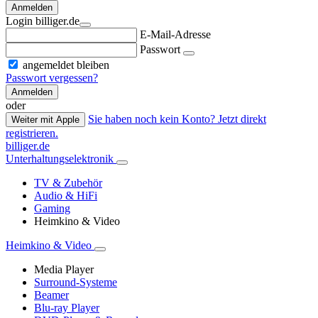
Anmelden
Login billiger.de
E-Mail-Adresse
Passwort
angemeldet bleiben
Passwort vergessen?
Anmelden
oder
Sie haben noch kein Konto? Jetzt direkt
Weiter mit Apple
registrieren.
billiger.de
Unterhaltungselektronik
TV & Zubehör
Audio & HiFi
Gaming
Heimkino & Video
Heimkino & Video
Media Player
Surround-Systeme
Beamer
Blu-ray Player