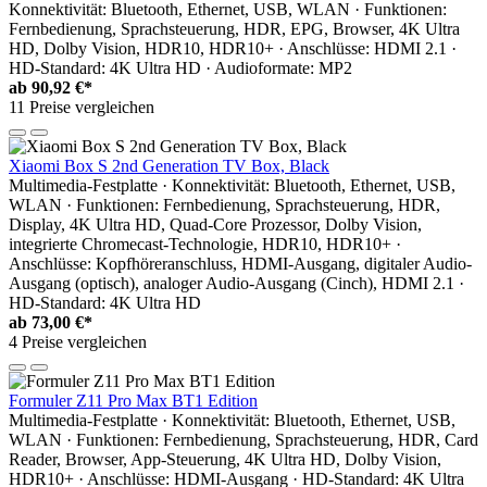
Konnektivität: Bluetooth, Ethernet, USB, WLAN · Funktionen:
Fernbedienung, Sprachsteuerung, HDR, EPG, Browser, 4K Ultra
HD, Dolby Vision, HDR10, HDR10+ · Anschlüsse: HDMI 2.1 ·
HD-Standard: 4K Ultra HD · Audioformate: MP2
ab
90,92 €*
11 Preise vergleichen
Xiaomi Box S 2nd Generation TV Box, Black
Multimedia-Festplatte · Konnektivität: Bluetooth, Ethernet, USB,
WLAN · Funktionen: Fernbedienung, Sprachsteuerung, HDR,
Display, 4K Ultra HD, Quad-Core Prozessor, Dolby Vision,
integrierte Chromecast-Technologie, HDR10, HDR10+ ·
Anschlüsse: Kopfhöreranschluss, HDMI-Ausgang, digitaler Audio-
Ausgang (optisch), analoger Audio-Ausgang (Cinch), HDMI 2.1 ·
HD-Standard: 4K Ultra HD
ab
73,00 €*
4 Preise vergleichen
Formuler Z11 Pro Max BT1 Edition
Multimedia-Festplatte · Konnektivität: Bluetooth, Ethernet, USB,
WLAN · Funktionen: Fernbedienung, Sprachsteuerung, HDR, Card
Reader, Browser, App-Steuerung, 4K Ultra HD, Dolby Vision,
HDR10+ · Anschlüsse: HDMI-Ausgang · HD-Standard: 4K Ultra