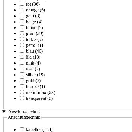
rot
(38)
orange
(6)
gelb
(8)
beige
(4)
braun
(2)
grün
(29)
türkis
(5)
petrol
(1)
blau
(46)
lila
(13)
pink
(4)
rosa
(2)
silber
(19)
gold
(5)
bronze
(1)
mehrfarbig
(63)
transparent
(6)
Anschlusstechnik
Anschlusstechnik
kabellos
(150)