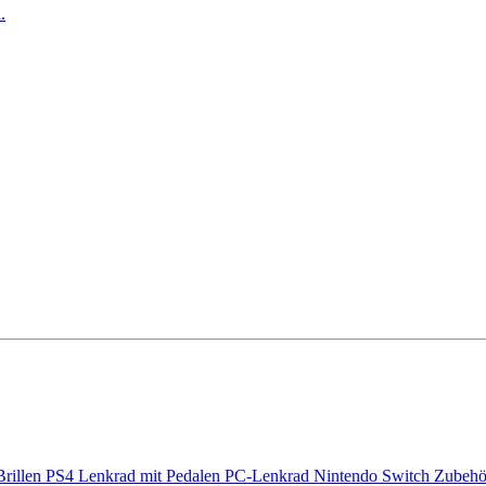
.
rillen
PS4 Lenkrad mit Pedalen
PC-Lenkrad
Nintendo Switch Zubehö