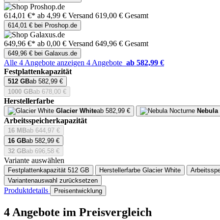
614,01 €*
ab 4,99 € Versand
619,00 € Gesamt
614,01 € bei Proshop.de
649,96 €*
ab 0,00 € Versand
649,96 € Gesamt
649,96 € bei Galaxus.de
Alle 4 Angebote anzeigen
4 Angebote
ab 582,99 €
Festplattenkapazität
512 GB
ab 582,99 €
1000 GB
ab 678,00 €
Herstellerfarbe
Glacier White
ab 582,99 €
Nebula
Arbeitsspeicherkapazität
16 MB
ab 644,97 €
16 GB
ab 582,99 €
32 GB
ab 696,58 €
Variante auswählen
Festplattenkapazität
512 GB
Herstellerfarbe
Glacier White
Arbeitsspe
Variantenauswahl zurücksetzen
Produktdetails
Preisentwicklung
4 Angebote im Preisvergleich