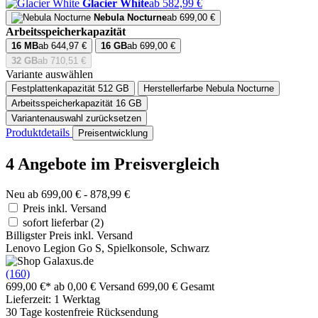
Glacier White
ab 582,99 €
Nebula Nocturne
ab 699,00 €
Arbeitsspeicherkapazität
16 MB
ab 644,97 €
16 GB
ab 699,00 €
32 GB
ab 710,51 €
Variante auswählen
Festplattenkapazität
512 GB
Herstellerfarbe
Nebula Nocturne
Arbeitsspeicherkapazität
16 GB
Variantenauswahl zurücksetzen
Produktdetails
Preisentwicklung
4 Angebote im Preisvergleich
Neu ab 699,00 € - 878,99 €
Preis inkl. Versand
sofort lieferbar
(2)
Billigster Preis inkl. Versand
Lenovo Legion Go S, Spielkonsole, Schwarz
(160)
699,00 €*
ab 0,00 € Versand
699,00 € Gesamt
Lieferzeit: 1 Werktag
30 Tage kostenfreie Rücksendung