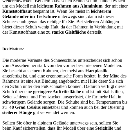
weiterentwickelt. Bei dem klassischen Schneeschuh handelt es sich
um ein Modell mit
leichtem Rahmen aus Aluminium
, der mit einer
Kunststoffhaut
bespannt ist. Wenn Sie meist in
leichterem
Gelände oder im Tiefschnee
unterwegs sind, dann ist dieser
Schneeschuh genau das richtige für Sie. Bei steileren Abhängen
bietet dieser Schuh wenig Halt, da der Rahmen in Verbindung mit
der Kunststoffhaut eine zu
starke Gleitfläche
darstellt.
Der Moderne
Die moderne Variante des Schneeschuhs unterscheidet sich schon
vom Aussehen her stark von den vorher beschriebenen Modellen.
Sie besteht aus einem Rahmen, der meist aus
Hartplastik
angefertigt ist, und eine ergonomische Form besitzt. In der Mitte des
Rahmens ist eine Art Bindung angebracht, mit Hilfe derer Sie sich
den Schuh unter den Fuß schnallen können. Dadurch verfügt dieser
Schuh über eine
geringere Auftrittsfläche
und ist mit Stahlstiften,
Seitenschienen und Frontzacken ausgerüstet, die für mehr Halt in
schwierigem Gelände sorgen. Die Schuhe sind bei Temperaturen bis
zu
-40 Grad Celsius
einsetzbar und können auch bei der Querung
steilerer Hänge
gut verwendet werden.
Sollten Sie öfter in alpinem Gelände unterwegs sein, sollten Sie
beim Kauf sicherstellen, dass Ihr Modell über eine
Steighilfe
und