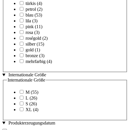
türkis
(4)
petrol
(2)
blau
(53)
lila
(3)
pink
(11)
rosa
(3)
roségold
(2)
silber
(15)
gold
(1)
bronze
(3)
mehrfarbig
(4)
Internationale Größe
Internationale Größe
M
(55)
L
(26)
S
(26)
XL
(4)
Produkterzeugungsdatum