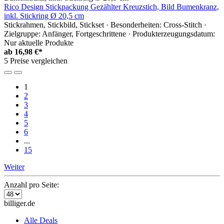
Rico Design Stickpackung Gezählter Kreuzstich, Bild Bumenkranz,
inkl. Stickring Ø 20,5 cm
Stickrahmen, Stickbild, Stickset · Besonderheiten: Cross-Stitch ·
Zielgruppe: Anfänger, Fortgeschrittene · Produkterzeugungsdatum:
Nur aktuelle Produkte
ab
16,98 €*
5 Preise vergleichen
1
2
3
4
5
6
...
15
Weiter
Anzahl pro Seite:
billiger.de
Alle Deals