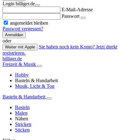
Login billiger.de
E-Mail-Adresse
Passwort
angemeldet bleiben
Passwort vergessen?
Anmelden
oder
Sie haben noch kein Konto? Jetzt direkt
Weiter mit Apple
registrieren.
billiger.de
Freizeit & Musik
Hobby
Basteln & Handarbeit
Musik, Licht & Ton
Basteln & Handarbeit
Basteln
Malen
Nähen
Stricken
Sticken