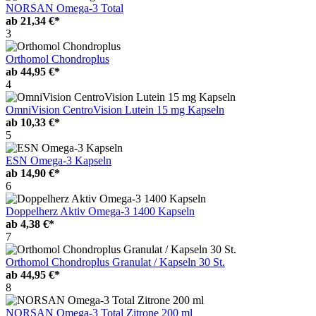
NORSAN Omega-3 Total
ab
21,34 €*
3
Orthomol Chondroplus
ab
44,95 €*
4
OmniVision CentroVision Lutein 15 mg Kapseln
ab
10,33 €*
5
ESN Omega-3 Kapseln
ab
14,90 €*
6
Doppelherz Aktiv Omega-3 1400 Kapseln
ab
4,38 €*
7
Orthomol Chondroplus Granulat / Kapseln 30 St.
ab
44,95 €*
8
NORSAN Omega-3 Total Zitrone 200 ml