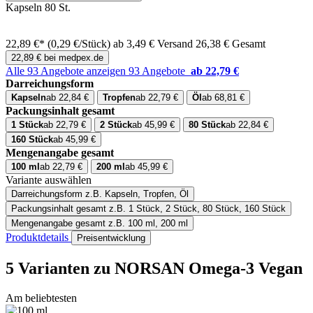
Kapseln 80 St.
22,89 €*
(0,29 €/Stück)
ab 3,49 € Versand
26,38 € Gesamt
22,89 € bei medpex.de
Alle 93 Angebote anzeigen
93 Angebote
ab 22,79 €
Darreichungsform
Kapseln
ab 22,84 €
Tropfen
ab 22,79 €
Öl
ab 68,81 €
Packungsinhalt gesamt
1 Stück
ab 22,79 €
2 Stück
ab 45,99 €
80 Stück
ab 22,84 €
160 Stück
ab 45,99 €
Mengenangabe gesamt
100 ml
ab 22,79 €
200 ml
ab 45,99 €
Variante auswählen
Darreichungsform
z.B. Kapseln, Tropfen, Öl
Packungsinhalt gesamt
z.B. 1 Stück, 2 Stück, 80 Stück, 160 Stück
Mengenangabe gesamt
z.B. 100 ml, 200 ml
Produktdetails
Preisentwicklung
5 Varianten
zu NORSAN Omega-3 Vegan
Am beliebtesten