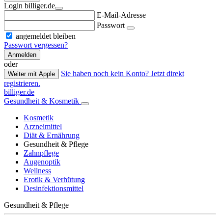
Login billiger.de
E-Mail-Adresse
Passwort
angemeldet bleiben
Passwort vergessen?
Anmelden
oder
Sie haben noch kein Konto? Jetzt direkt
Weiter mit Apple
registrieren.
billiger.de
Gesundheit & Kosmetik
Kosmetik
Arzneimittel
Diät & Ernährung
Gesundheit & Pflege
Zahnpflege
Augenoptik
Wellness
Erotik & Verhütung
Desinfektionsmittel
Gesundheit & Pflege