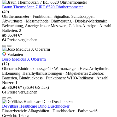
Braun ThermoScan 7 IRT 6520 Ohrthermometer
(49)
Ohrthermometer · Funktionen: Signalton, Schutzkappen-
Abwurftaste · Messmethode: Ohrmessung · Display-Merkmale:
Beleuchtung, Anzeige letzter Messwert, Celcius-Anzeige · Anzahl
Batterien: 2
ab
35,44 €*
64 Preise vergleichen
Varianten
Boso Medicus X Oberarm
(12)
Oberarm-Blutdruckmessgerät · Warnanzeigen: Herz-Arrhythmie-
Erkennung, Herzrhythmusstörungen · Mitgeliefertes Zubehör:
Batterien, Blutdruckpass · Funktionen: WHO-Indikator · Anzahl
Nutzer: 1
ab
36,94 €*
(36,94 €/Stück)
64 Preise vergleichen
DeVilbiss Healthcare Dino Duschhocker
Einsatzbereich: Alltagshilfen · Duschhocker · Farbe: weiß ·
Gewicht: 1.6 kg