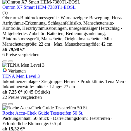
Omron X7 Smart HEM-7380T1-EOSL
(5)
Oberarm-Blutdruckmessgerät · Warnanzeigen: Bewegung, Herz-
Arrhythmie-Erkennung, Schlaganfallrisiko, Manschettensitz-
Kontrolle, Herzrhythmusstörungen, unregelmäßiger Herzschlag ·
Mitgeliefertes Zubehör: Batterien, Bedienungsanleitung,
Blutdruckmessgerät, Manschette, Originalmanschette · Min.
Manschettengröße: 22 cm · Max. Manschettengröße: 42 cm
ab
79,98 €*
6 Preise vergleichen
Varianten
TENA Men Level 3
Inkontinenzeinlage · Zielgruppe: Herren · Produktlinie: Tena Men ·
Inkontinenzstufe: mittel · Länge: 27 cm
ab
7,25 €*
(0,45 €/Stück)
22 Preise vergleichen
Roche Accu-Chek Guide Teststreifen 50 St.
Packungsinhalt: 50 Stück · Darreichungsform: Teststreifen ·
Erforderliche Blutmenge: 0.5 µl
ab
15,32 €*