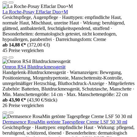
La Roche-Posay Effaclar Duo+M
Gesichtspflege, Augenpflege · Hauttypen: empfindliche Haut,
normale Haut, Mischhaut, unreine Haut · Wirkung: beruhigend,
glättend, antibakteriell, feuchtigkeitsspendend, straffend ·
Besonderheiten: dermatologisch getestet, nicht komedogen,
hypoallergen, parabenfrei · Darreichungsform: Creme
ab
14,88 €*
(372,00 €/l)
45 Preise vergleichen
Omron RS4 Blutdruckmessgerät
Handgelenk-Blutdruckmessgerät · Warnanzeigen: Bewegung,
Positionierung, Morgenhypertonie, Manschettensitz-Kontrolle,
unregelmäßiger Herzschlag, Bluthochdruck-Anzeige · Mitgeliefertes
Zubehör: Batterien, Blutdruckmessgerät, Schutztasche, Manschette ·
Min. Manschettengröße: 14 cm · Max. Manschettengröße: 22 cm
ab
43,90 €*
(43,90 €/Stück)
26 Preise vergleichen
Dermasence RosaMin getönte Tagespflege Creme LSF 50 30 ml
Gesichtspflege · Hauttypen: empfindliche Haut · Wirkung: pflegend,
beruhigend, schützend, tönend · Besonderheiten: dermatologisch