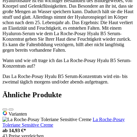
Hyaluronsäure ist ein wichtiger Bestandteil des Bindegewebes, von
Knorpel und Gelenkflüssigkeiten. Das Besondere an ihr ist, dass sie
große Mengen an Wasser speichern kann. Dadurch hält sie die Haut
straff und glatt. Allerdings nimmt der Hyaluronspiegel im Körper
schon nach dem 25. Lebensjahr ab. Das Ergebnis: Die Haut verliert
an Elastizität und Feuchtigkeit, es entstehen Falten. Mit einem
Hyaluron-Serum wie dem La Roche-Posay Hyalu B5 Serum-
Konzentrat geben Sie Ihrer Haut diese Feuchtigkeit wieder zurück.
Es kann die Faltenbildung verzögern, hilft aber nicht langfristig
gegen bereits vorhandene Falten.
Wann und wie oft trage ich das La Roche-Posay Hyalu B5 Serum-
Konzentrats auf?
Das La Roche-Posay Hyalu B5 Serum-Konzentrats wird ein- bis
zweimal täglich morgens und/oder abends aufgetragen.
Ähnliche Produkte
Varianten
La Roche-Posay
Toleriane Sensitive Creme
ab
14,93 €*
43 Preise vergleichen