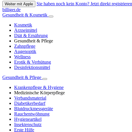
Sie haben noch kein Konto? Jetzt direkt registrieren
Weiter mit Apple
billiger.de
Gesundheit & Kosmetik
Kosmetik
Arzneimittel
Diät & Ernährung
Gesundheit & Pflege
Zahnpflege
Augenoptik
Wellness
Erotik & Verhütung
Desinfektionsmittel
Gesundheit & Pflege
Krankenpflege & Hygiene
Medizinische Körperpflege
Verbandsmaterial
Diabetikerbedarf
Blutdruckmessgeräte
Rauchentwöhnung
Hygieneartikel
Insektenschutz
Erste Hilfe