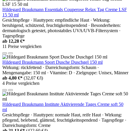
Hildegard Braukmann Essentials Couperose Relax Tag Creme LSF
15 50 ml
Gesichtspflege · Hauttypen: empfindliche Haut · Wirkung:
beruhigend, schützend, feuchtigkeitsspendend · Besonderheiten:
dermatologisch getestet, photostabiles UVA/UVB-Filtersystem ·
Tagespflege
ab
12,28 €*
11 Preise vergleichen
Hildegard Braukmann Sport Dusche Duschgel 150 ml
Wirkung: rückfettend · Darreichungsform: Schaum ·
Mengenangabe: 150 ml · Vitamine: D · Zielgruppe: Unisex, Männer
ab
4,80 €*
(32,07 €/l)
4 Preise vergleichen
Hildegard Braukmann Institute Aktivierende Tages Creme soft 50
ml
Gesichtspflege · Hauttypen: normale Haut, reife Haut · Wirkung:
pflegend, belebend, glättend, feuchtigkeitsspendend · Tagespflege ·
Darreichungsform: Creme
ab
21,13 €*
(422,60 €/l)