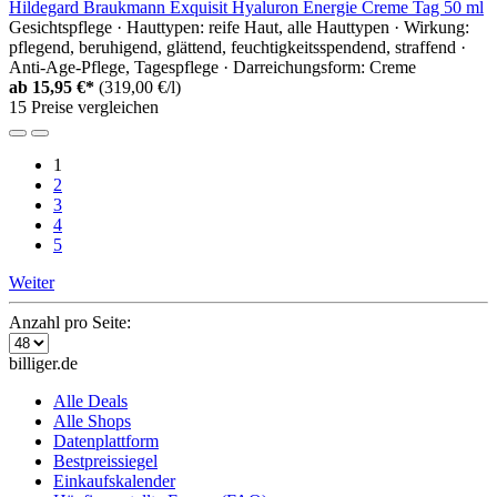
Hildegard Braukmann Exquisit Hyaluron Energie Creme Tag 50 ml
Gesichtspflege · Hauttypen: reife Haut, alle Hauttypen · Wirkung:
pflegend, beruhigend, glättend, feuchtigkeitsspendend, straffend ·
Anti-Age-Pflege, Tagespflege · Darreichungsform: Creme
ab
15,95 €*
(319,00 €/l)
15 Preise vergleichen
1
2
3
4
5
Weiter
Anzahl pro Seite:
billiger.de
Alle Deals
Alle Shops
Datenplattform
Bestpreissiegel
Einkaufskalender