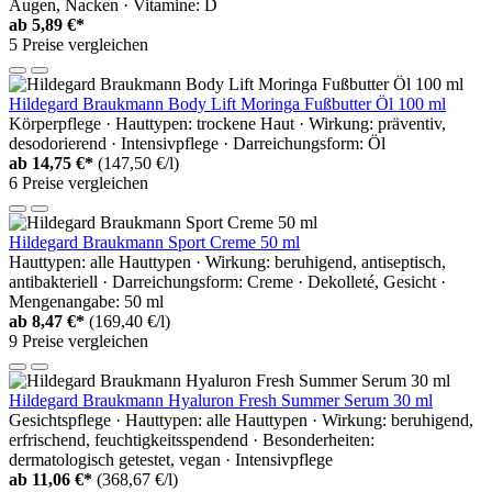
Augen, Nacken · Vitamine: D
ab
5,89 €*
5 Preise vergleichen
Hildegard Braukmann Body Lift Moringa Fußbutter Öl 100 ml
Körperpflege · Hauttypen: trockene Haut · Wirkung: präventiv,
desodorierend · Intensivpflege · Darreichungsform: Öl
ab
14,75 €*
(147,50 €/l)
6 Preise vergleichen
Hildegard Braukmann Sport Creme 50 ml
Hauttypen: alle Hauttypen · Wirkung: beruhigend, antiseptisch,
antibakteriell · Darreichungsform: Creme · Dekolleté, Gesicht ·
Mengenangabe: 50 ml
ab
8,47 €*
(169,40 €/l)
9 Preise vergleichen
Hildegard Braukmann Hyaluron Fresh Summer Serum 30 ml
Gesichtspflege · Hauttypen: alle Hauttypen · Wirkung: beruhigend,
erfrischend, feuchtigkeitsspendend · Besonderheiten:
dermatologisch getestet, vegan · Intensivpflege
ab
11,06 €*
(368,67 €/l)