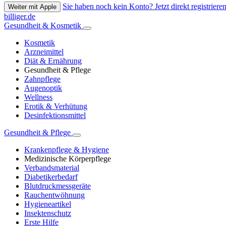
Sie haben noch kein Konto? Jetzt direkt registrieren
Weiter mit Apple
billiger.de
Gesundheit & Kosmetik
Kosmetik
Arzneimittel
Diät & Ernährung
Gesundheit & Pflege
Zahnpflege
Augenoptik
Wellness
Erotik & Verhütung
Desinfektionsmittel
Gesundheit & Pflege
Krankenpflege & Hygiene
Medizinische Körperpflege
Verbandsmaterial
Diabetikerbedarf
Blutdruckmessgeräte
Rauchentwöhnung
Hygieneartikel
Insektenschutz
Erste Hilfe