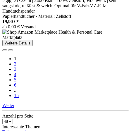
lagig, 21x23cm | 2400 Blatt | 100% Zellstoff, Hochweiß | sehr
saugstark, reißfest & weich |Optimal für V-Falz/ZZ-Falz
Handtuchspender
Papierhandtücher · Material: Zellstoff
19,90 €*
ab 0,00 € Versand
Marktplatz
Weitere Details
1
2
3
4
5
6
...
15
Weiter
Anzahl pro Seite:
Interessante Themen