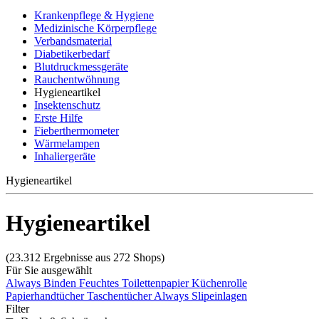
Krankenpflege & Hygiene
Medizinische Körperpflege
Verbandsmaterial
Diabetikerbedarf
Blutdruckmessgeräte
Rauchentwöhnung
Hygieneartikel
Insektenschutz
Erste Hilfe
Fieberthermometer
Wärmelampen
Inhaliergeräte
Hygieneartikel
Hygieneartikel
(23.312 Ergebnisse aus 272 Shops)
Für Sie ausgewählt
Always Binden
Feuchtes Toilettenpapier
Küchenrolle
Papierhandtücher
Taschentücher
Always Slipeinlagen
Filter