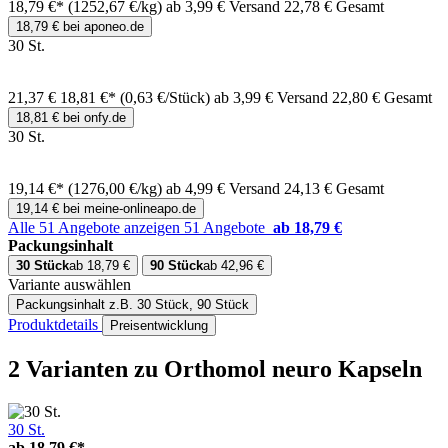
18,79 €*
(1252,67 €/kg)
ab 3,99 € Versand
22,78 € Gesamt
18,79 € bei aponeo.de
30 St.
21,37 €
18,81 €*
(0,63 €/Stück)
ab 3,99 € Versand
22,80 € Gesamt
18,81 € bei onfy.de
30 St.
19,14 €*
(1276,00 €/kg)
ab 4,99 € Versand
24,13 € Gesamt
19,14 € bei meine-onlineapo.de
Alle 51 Angebote anzeigen
51 Angebote
ab 18,79 €
Packungsinhalt
30 Stück
ab 18,79 €
90 Stück
ab 42,96 €
Variante auswählen
Packungsinhalt
z.B. 30 Stück, 90 Stück
Produktdetails
Preisentwicklung
2 Varianten
zu Orthomol neuro Kapseln
30 St.
ab
18,79 €*