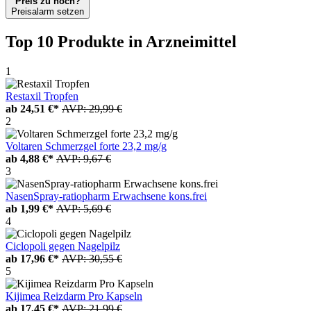
Preis zu hoch?
Preisalarm setzen
Top 10 Produkte
in Arzneimittel
1
Restaxil Tropfen
ab
24,51 €*
AVP: 29,99 €
2
Voltaren Schmerzgel forte 23,2 mg/g
ab
4,88 €*
AVP: 9,67 €
3
NasenSpray-ratiopharm Erwachsene kons.frei
ab
1,99 €*
AVP: 5,69 €
4
Ciclopoli gegen Nagelpilz
ab
17,96 €*
AVP: 30,55 €
5
Kijimea Reizdarm Pro Kapseln
ab
17,45 €*
AVP: 21,99 €