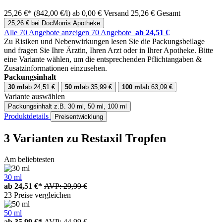
25,26 €*
(842,00 €/l)
ab 0,00 € Versand
25,26 € Gesamt
25,26 € bei DocMorris Apotheke
Alle 70 Angebote anzeigen
70 Angebote
ab 24,51 €
Zu Risiken und Nebenwirkungen lesen Sie die Packungsbeilage
und fragen Sie Ihre Ärztin, Ihren Arzt oder in Ihrer Apotheke.
Bitte
eine Variante wählen, um die entsprechenden Pflichtangaben &
Zusatzinformationen einzusehen.
Packungsinhalt
30 ml
ab 24,51 €
50 ml
ab 35,99 €
100 ml
ab 63,09 €
Variante auswählen
Packungsinhalt
z.B. 30 ml, 50 ml, 100 ml
Produktdetails
Preisentwicklung
3 Varianten
zu Restaxil Tropfen
Am beliebtesten
30 ml
ab
24,51 €*
AVP: 29,99 €
23 Preise vergleichen
50 ml
ab
35,99 €*
AVP: 44,99 €