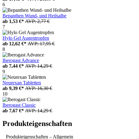
6
Bepanthen Wund- und Heilsalbe
ab
1,53 €*
AVP: 2,77 €
7
Hylo Gel Augentropfen
ab
12,62 €*
AVP: 17,95 €
8
Iberogast Advance
ab
7,44 €*
AVP: 14,29 €
9
Neurexan Tabletten
ab
9,39 €*
AVP: 16,30 €
10
Iberogast Classic
ab
7,67 €*
AVP: 14,29 €
Produkteigenschaften
Produkteigenschaften – Allgemein