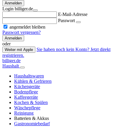
Anmelden
Login billiger.de
E-Mail-Adresse
Passwort
angemeldet bleiben
Passwort vergessen?
Anmelden
oder
Sie haben noch kein Konto? Jetzt direkt
Weiter mit Apple
registrieren.
billiger.de
Haushalt
Haushaltswaren
Kühlen & Gefrieren
Küchengeräte
Bodenpflege
Kaffeegeräte
Kochen & Spülen
Wäschepflege
Reinigung
Batterien & Akkus
Gastronomiebedarf