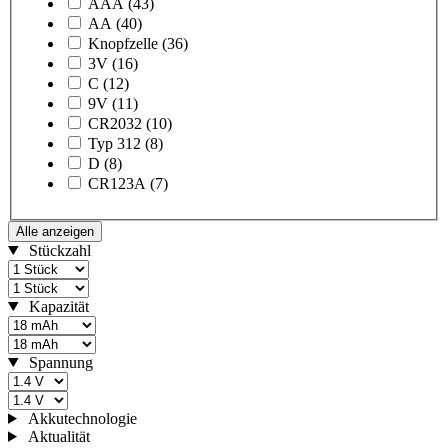
AAA
(43)
AA
(40)
Knopfzelle
(36)
3V
(16)
C
(12)
9V
(11)
CR2032
(10)
Typ 312
(8)
D
(8)
CR123A
(7)
Alle anzeigen
Stückzahl
Kapazität
Spannung
Akkutechnologie
Aktualität