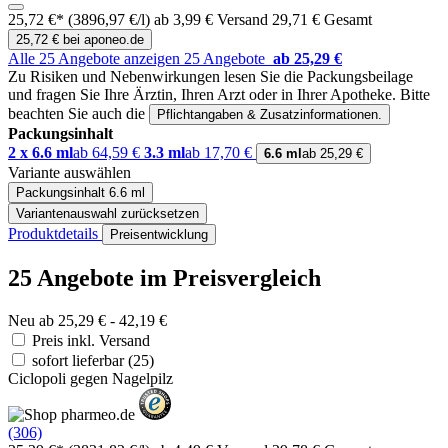
25,72 €*
(3896,97 €/l)
ab 3,99 € Versand
29,71 € Gesamt
25,72 € bei aponeo.de
Alle 25 Angebote anzeigen
25 Angebote
ab 25,29 €
Zu Risiken und Nebenwirkungen lesen Sie die Packungsbeilage
und fragen Sie Ihre Ärztin, Ihren Arzt oder in Ihrer Apotheke.
Bitte
beachten Sie auch die
Pflichtangaben & Zusatzinformationen.
Packungsinhalt
2 x 6.6 ml
ab 64,59 €
3.3 ml
ab 17,70 €
6.6 ml
ab 25,29 €
Variante auswählen
Packungsinhalt
6.6 ml
Variantenauswahl zurücksetzen
Produktdetails
Preisentwicklung
25 Angebote im Preisvergleich
Neu ab 25,29 € - 42,19 €
Preis inkl. Versand
sofort lieferbar
(25)
Ciclopoli gegen Nagelpilz
(306)