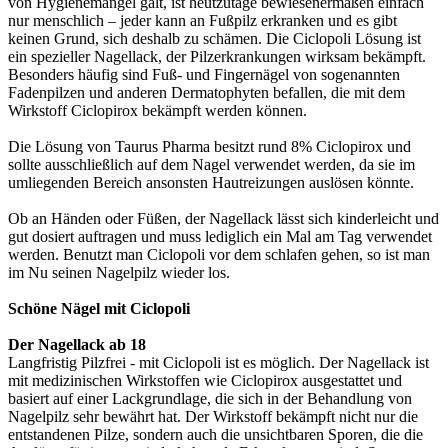
von Hygienemangel galt, ist heutzutage bewiesenermaßen einfach
nur menschlich – jeder kann an Fußpilz erkranken und es gibt
keinen Grund, sich deshalb zu schämen. Die Ciclopoli Lösung ist
ein spezieller Nagellack, der Pilzerkrankungen wirksam bekämpft.
Besonders häufig sind Fuß- und Fingernägel von sogenannten
Fadenpilzen und anderen Dermatophyten befallen, die mit dem
Wirkstoff Ciclopirox bekämpft werden können.
Die Lösung von Taurus Pharma besitzt rund 8% Ciclopirox und
sollte ausschließlich auf dem Nagel verwendet werden, da sie im
umliegenden Bereich ansonsten Hautreizungen auslösen könnte.
Ob an Händen oder Füßen, der Nagellack lässt sich kinderleicht und
gut dosiert auftragen und muss lediglich ein Mal am Tag verwendet
werden. Benutzt man Ciclopoli vor dem schlafen gehen, so ist man
im Nu seinen Nagelpilz wieder los.
Schöne Nägel mit Ciclopoli
Der Nagellack ab 18
Langfristig Pilzfrei - mit Ciclopoli ist es möglich. Der Nagellack ist
mit medizinischen Wirkstoffen wie Ciclopirox ausgestattet und
basiert auf einer Lackgrundlage, die sich in der Behandlung von
Nagelpilz sehr bewährt hat. Der Wirkstoff bekämpft nicht nur die
entstandenen Pilze, sondern auch die unsichtbaren Sporen, die die