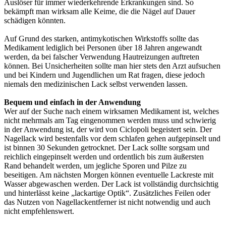
Auslöser für immer wiederkehrende Erkrankungen sind. So
bekämpft man wirksam alle Keime, die die Nägel auf Dauer
schädigen könnten.
Auf Grund des starken, antimykotischen Wirkstoffs sollte das
Medikament lediglich bei Personen über 18 Jahren angewandt
werden, da bei falscher Verwendung Hautreizungen auftreten
können. Bei Unsicherheiten sollte man hier stets den Arzt aufsuchen
und bei Kindern und Jugendlichen um Rat fragen, diese jedoch
niemals den medizinischen Lack selbst verwenden lassen.
Bequem und einfach in der Anwendung
Wer auf der Suche nach einem wirksamen Medikament ist, welches
nicht mehrmals am Tag eingenommen werden muss und schwierig
in der Anwendung ist, der wird von Ciclopoli begeistert sein. Der
Nagellack wird bestenfalls vor dem schlafen gehen aufgepinselt und
ist binnen 30 Sekunden getrocknet. Der Lack sollte sorgsam und
reichlich eingepinselt werden und ordentlich bis zum äußersten
Rand behandelt werden, um jegliche Sporen und Pilze zu
beseitigen. Am nächsten Morgen können eventuelle Lackreste mit
Wasser abgewaschen werden. Der Lack ist vollständig durchsichtig
und hinterlässt keine „lackartige Optik“. Zusätzliches Feilen oder
das Nutzen von Nagellackentferner ist nicht notwendig und auch
nicht empfehlenswert.