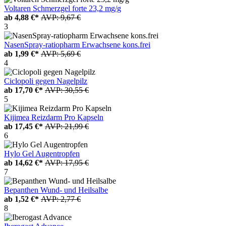
Voltaren Schmerzgel forte 23,2 mg/g
ab
4,88 €*
AVP: 9,67 €
3
NasenSpray-ratiopharm Erwachsene kons.frei
ab
1,99 €*
AVP: 5,69 €
4
Ciclopoli gegen Nagelpilz
ab
17,70 €*
AVP: 30,55 €
5
Kijimea Reizdarm Pro Kapseln
ab
17,45 €*
AVP: 21,99 €
6
Hylo Gel Augentropfen
ab
14,62 €*
AVP: 17,95 €
7
Bepanthen Wund- und Heilsalbe
ab
1,52 €*
AVP: 2,77 €
8