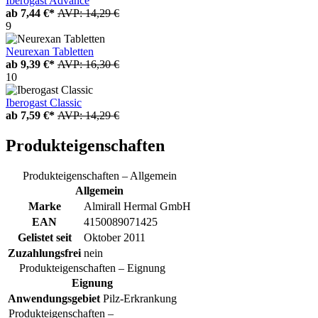
Iberogast Advance
ab
7,44 €*
AVP: 14,29 €
9
Neurexan Tabletten
ab
9,39 €*
AVP: 16,30 €
10
Iberogast Classic
ab
7,59 €*
AVP: 14,29 €
Produkteigenschaften
Produkteigenschaften – Allgemein
Allgemein
Marke
Almirall Hermal GmbH
EAN
4150089071425
Gelistet seit
Oktober 2011
Zuzahlungsfrei
nein
Produkteigenschaften – Eignung
Eignung
Anwendungsgebiet
Pilz-Erkrankung
Produkteigenschaften –