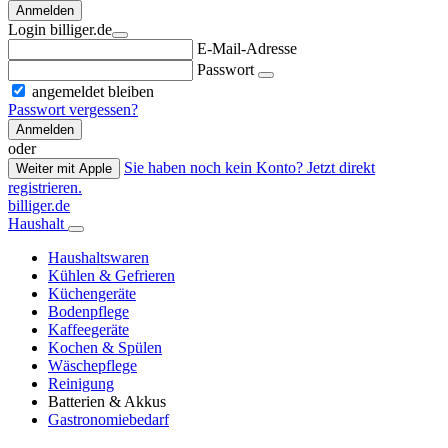
Anmelden
Login billiger.de
E-Mail-Adresse
Passwort
angemeldet bleiben
Passwort vergessen?
Anmelden
oder
Sie haben noch kein Konto? Jetzt direkt
Weiter mit Apple
registrieren.
billiger.de
Haushalt
Haushaltswaren
Kühlen & Gefrieren
Küchengeräte
Bodenpflege
Kaffeegeräte
Kochen & Spülen
Wäschepflege
Reinigung
Batterien & Akkus
Gastronomiebedarf