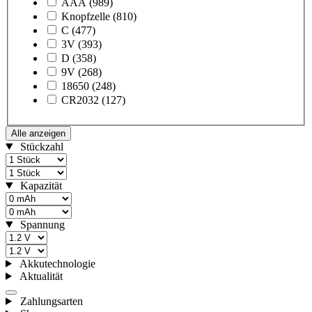
AAA
(989)
Knopfzelle
(810)
C
(477)
3V
(393)
D
(358)
9V
(268)
18650
(248)
CR2032
(127)
Alle anzeigen
Stückzahl
Kapazität
Spannung
Akkutechnologie
Aktualität
Zahlungsarten