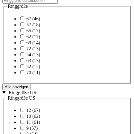
Ringgröße
67
(46)
57
(18)
65
(17)
62
(17)
69
(14)
72
(13)
54
(13)
63
(13)
52
(12)
70
(11)
Alle anzeigen
Ringgröße US
Ringgröße US
12
(67)
10
(62)
11
(61)
9
(57)