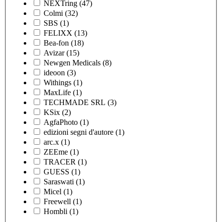
NEXTring
(47)
Colmi
(32)
SBS
(1)
FELIXX
(13)
Bea-fon
(18)
Avizar
(15)
Newgen Medicals
(8)
ideoon
(3)
Withings
(1)
MaxLife
(1)
TECHMADE SRL
(3)
KSix
(2)
AgfaPhoto
(1)
edizioni segni d'autore
(1)
arc.x
(1)
ZEEme
(1)
TRACER
(1)
GUESS
(1)
Saraswati
(1)
Micel
(1)
Freewell
(1)
Hombli
(1)