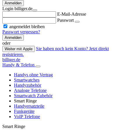
Anmelden
Login billiger.de
E-Mail-Adresse
Passwort
angemeldet bleiben
Passwort vergessen?
Anmelden
oder
Sie haben noch kein Konto? Jetzt direkt
Weiter mit Apple
registrieren.
billiger.de
Handy & Telefon
Handys ohne Vertrag
Smartwatches
Handyzubehör
Analoge Telefone
Smartwatch Zubehör
Smart Ringe
Handyersatzteile
Funkgeräte
VoIP Telefone
Smart Ringe