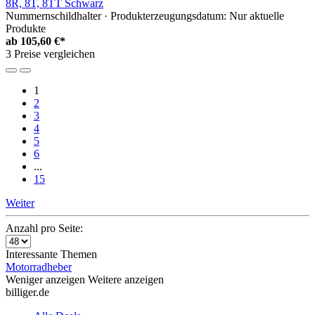
8R, 8T, 8TT Schwarz
Nummernschildhalter · Produkterzeugungsdatum: Nur aktuelle
Produkte
ab
105,60 €*
3 Preise vergleichen
1
2
3
4
5
6
...
15
Weiter
Anzahl pro Seite:
Interessante Themen
Motorradheber
Weniger anzeigen
Weitere anzeigen
billiger.de