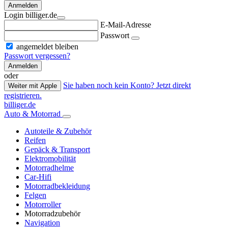
Anmelden
Login billiger.de
E-Mail-Adresse
Passwort
angemeldet bleiben
Passwort vergessen?
Anmelden
oder
Sie haben noch kein Konto? Jetzt direkt
Weiter mit Apple
registrieren.
billiger.de
Auto & Motorrad
Autoteile & Zubehör
Reifen
Gepäck & Transport
Elektromobilität
Motorradhelme
Car-Hifi
Motorradbekleidung
Felgen
Motorroller
Motorradzubehör
Navigation