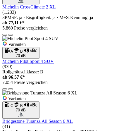
Michelin CrossClimate 2 XL
(1.233)
3PMSF: ja · Eisgriffigkeit: ja · M+S-Kennung: ja
ab
77,11 €*
5.860 Preise vergleichen
Varianten
A
B
70 dB
Michelin Pilot Sport 4 SUV
(939)
Rollgeräuschklasse: B
ab
96,57 €*
7.054 Preise vergleichen
Varianten
C
B
70 dB
Bridgestone Turanza All Season 6 XL
(31)