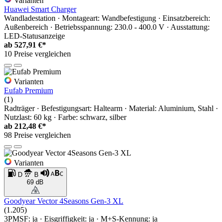
Varianten
Huawei Smart Charger
Wandladestation · Montageart: Wandbefestigung · Einsatzbereich:
Außenbereich · Betriebsspannung: 230.0 - 400.0 V · Ausstattung:
LED-Statusanzeige
ab
527,91 €*
10 Preise vergleichen
Varianten
Eufab Premium
(1)
Radträger · Befestigungsart: Haltearm · Material: Aluminium, Stahl ·
Nutzlast: 60 kg · Farbe: schwarz, silber
ab
212,48 €*
98 Preise vergleichen
Varianten
D
B
69 dB
Goodyear Vector 4Seasons Gen-3 XL
(1.205)
3PMSF: ja · Eisgriffigkeit: ja · M+S-Kennung: ja