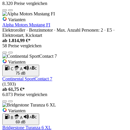
8.320 Preise vergleichen
Varianten
Alpha Motors Mustang FI
Elektroroller · Benzinmotor · Max. Anzahl Personen: 2 · E5 ·
Elektrostart, Kickstart
ab
1.814,99 €*
58 Preise vergleichen
Varianten
C
A
75 dB
Continental SportContact 7
(1.593)
ab
61,75 €*
6.073 Preise vergleichen
Varianten
B
A
69 dB
Bridgestone Turanza 6 XL