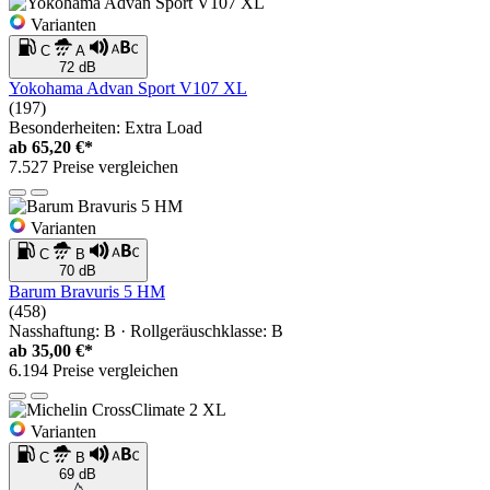
Varianten
C
A
72 dB
Yokohama Advan Sport V107 XL
(197)
Besonderheiten: Extra Load
ab
65,20 €*
7.527 Preise vergleichen
Varianten
C
B
70 dB
Barum Bravuris 5 HM
(458)
Nasshaftung: B · Rollgeräuschklasse: B
ab
35,00 €*
6.194 Preise vergleichen
Varianten
C
B
69 dB