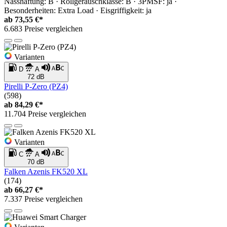
Nasshaftung: B · Rollgeräuschklasse: B · 3PMSF: ja ·
Besonderheiten: Extra Load · Eisgriffigkeit: ja
ab
73,55 €*
6.683 Preise vergleichen
Varianten
D
A
72 dB
Pirelli P-Zero (PZ4)
(598)
ab
84,29 €*
11.704 Preise vergleichen
Varianten
C
A
70 dB
Falken Azenis FK520 XL
(174)
ab
66,27 €*
7.337 Preise vergleichen