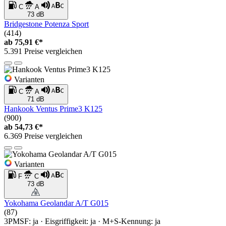
C
A
73 dB
Bridgestone Potenza Sport
(414)
ab
75,91 €*
5.391 Preise vergleichen
Varianten
C
A
71 dB
Hankook Ventus Prime3 K125
(900)
ab
54,73 €*
6.369 Preise vergleichen
Varianten
F
C
73 dB
Yokohama Geolandar A/T G015
(87)
3PMSF: ja · Eisgriffigkeit: ja · M+S-Kennung: ja