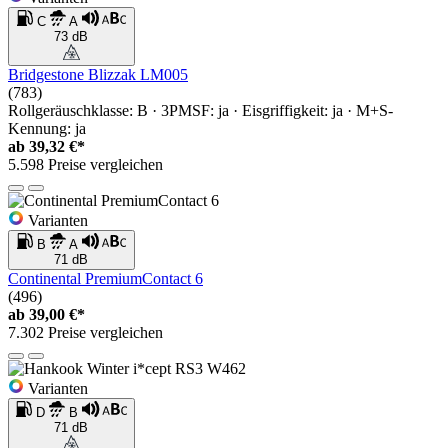
C
A
73 dB
Bridgestone Blizzak LM005
(783)
Rollgeräuschklasse: B · 3PMSF: ja · Eisgriffigkeit: ja · M+S-
Kennung: ja
ab
39,32 €*
5.598 Preise vergleichen
Varianten
B
A
71 dB
Continental PremiumContact 6
(496)
ab
39,00 €*
7.302 Preise vergleichen
Varianten
D
B
71 dB