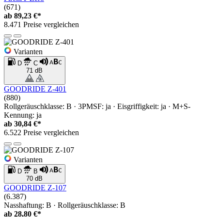
(671)
ab
89,23 €*
8.471 Preise vergleichen
Varianten
D
C
71 dB
GOODRIDE Z-401
(880)
Rollgeräuschklasse: B · 3PMSF: ja · Eisgriffigkeit: ja · M+S-
Kennung: ja
ab
30,84 €*
6.522 Preise vergleichen
Varianten
D
B
70 dB
GOODRIDE Z-107
(6.387)
Nasshaftung: B · Rollgeräuschklasse: B
ab
28,80 €*