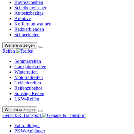
Bremsscheiben
Scheibenwischer
Autositzbezüge
Additive
Kofferraumwannen
Radzierblenden
Schneeketten
Weitere anzeigen
Reifen
Sommerreifen
Ganzjahresreifen
Winterreifen
Motorradreifen
Geländereifen
Reifenzubehör
Sonstige Reifen
LKW-Reifen
Weitere anzeigen
Gepäck & Transport
Fahrradträger
PKW-Anhänger