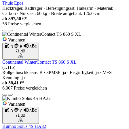
Thule Epos
Heckträger, Radträger · Befestigungsart: Haltearm · Material:
Carbon · Nutzlast: 60 kg · Breite aufgebaut: 126.0 cm
ab
897,50 €*
58 Preise vergleichen
Varianten
D
B
71 dB
Continental WinterContact TS 860 S XL
(1.115)
Rollgeräuschklasse: B · 3PMSF: ja · Eisgriffigkeit: ja · M+S-
Kennung: ja
ab
58,41 €*
6.007 Preise vergleichen
Varianten
D
C
71 dB
Kumho Solus 4S HA32