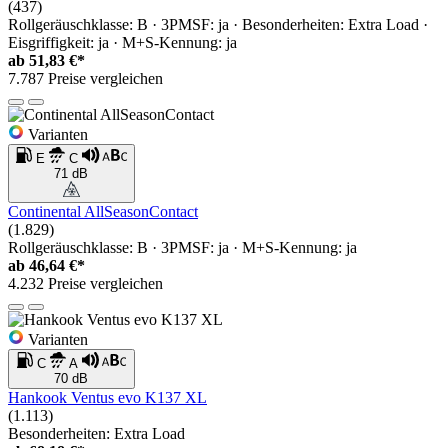
(437)
Rollgeräuschklasse: B · 3PMSF: ja · Besonderheiten: Extra Load ·
Eisgriffigkeit: ja · M+S-Kennung: ja
ab
51,83 €*
7.787 Preise vergleichen
Varianten
E
C
71 dB
Continental AllSeasonContact
(1.829)
Rollgeräuschklasse: B · 3PMSF: ja · M+S-Kennung: ja
ab
46,64 €*
4.232 Preise vergleichen
Varianten
C
A
70 dB
Hankook Ventus evo K137 XL
(1.113)
Besonderheiten: Extra Load