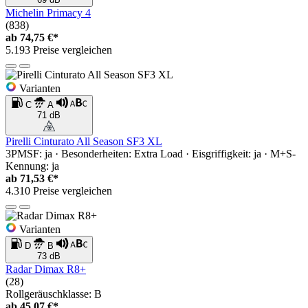
Michelin Primacy 4
(838)
ab
74,75 €*
5.193 Preise vergleichen
Varianten
C
A
71 dB
Pirelli Cinturato All Season SF3 XL
3PMSF: ja · Besonderheiten: Extra Load · Eisgriffigkeit: ja · M+S-
Kennung: ja
ab
71,53 €*
4.310 Preise vergleichen
Varianten
D
B
73 dB
Radar Dimax R8+
(28)
Rollgeräuschklasse: B
ab
45,07 €*