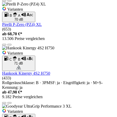
Varianten
B
A
70 dB
Pirelli P-Zero (PZ4) XL
(653)
ab
68,70 €*
13.506 Preise vergleichen
Varianten
C
B
71 dB
Hankook Kinergy 4S2 H750
(433)
Rollgeräuschklasse: B · 3PMSF: ja · Eisgriffigkeit: ja · M+S-
Kennung: ja
ab
47,98 €*
9.182 Preise vergleichen
Varianten