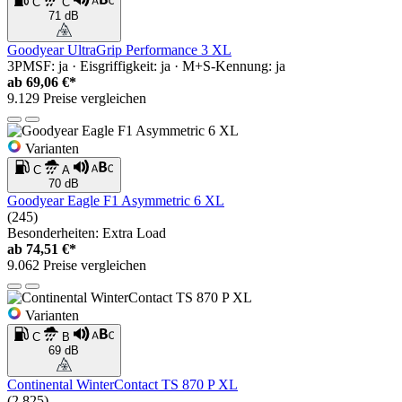
C
C
71 dB
Goodyear UltraGrip Performance 3 XL
3PMSF: ja · Eisgriffigkeit: ja · M+S-Kennung: ja
ab
69,06 €*
9.129 Preise vergleichen
Varianten
C
A
70 dB
Goodyear Eagle F1 Asymmetric 6 XL
(245)
Besonderheiten: Extra Load
ab
74,51 €*
9.062 Preise vergleichen
Varianten
C
B
69 dB
Continental WinterContact TS 870 P XL
(2.825)