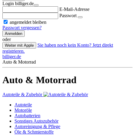
Login billiger.de
E-Mail-Adresse
Passwort
angemeldet bleiben
Passwort vergessen?
Anmelden
oder
Sie haben noch kein Konto? Jetzt direkt
Weiter mit Apple
registrieren.
billiger.de
Auto & Motorrad
Auto & Motorrad
Autoteile & Zubehör
Autoteile
Motoröle
Autobatterien
Sonstiges Autozubehör
Autoreinigung & Pflege
Öle & Schmierstoffe