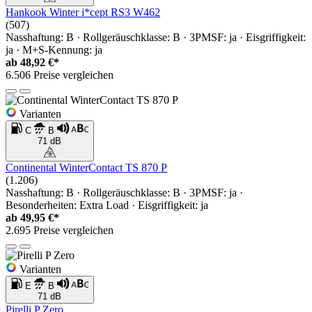
Hankook Winter i*cept RS3 W462
(507)
Nasshaftung: B · Rollgeräuschklasse: B · 3PMSF: ja · Eisgriffigkeit:
ja · M+S-Kennung: ja
ab
48,92 €*
6.506 Preise vergleichen
Varianten
C
B
71 dB
Continental WinterContact TS 870 P
(1.206)
Nasshaftung: B · Rollgeräuschklasse: B · 3PMSF: ja ·
Besonderheiten: Extra Load · Eisgriffigkeit: ja
ab
49,95 €*
2.695 Preise vergleichen
Varianten
E
B
71 dB
Pirelli P Zero