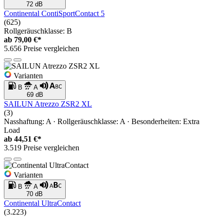
72 dB
Continental ContiSportContact 5
(625)
Rollgeräuschklasse: B
ab
79,00 €*
5.656 Preise vergleichen
Varianten
B
A
69 dB
SAILUN Atrezzo ZSR2 XL
(3)
Nasshaftung: A · Rollgeräuschklasse: A · Besonderheiten: Extra
Load
ab
44,51 €*
3.519 Preise vergleichen
Varianten
B
A
70 dB
Continental UltraContact
(3.223)