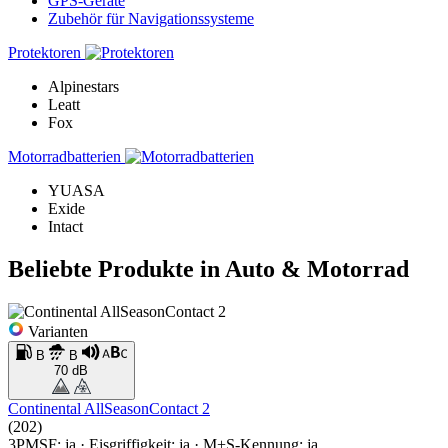
GPS-Geräte
Zubehör für Navigationssysteme
Protektoren
Alpinestars
Leatt
Fox
Motorradbatterien
YUASA
Exide
Intact
Beliebte Produkte in Auto & Motorrad
Varianten
B
B
70 dB
Continental AllSeasonContact 2
(202)
3PMSF: ja · Eisgriffigkeit: ja · M+S-Kennung: ja