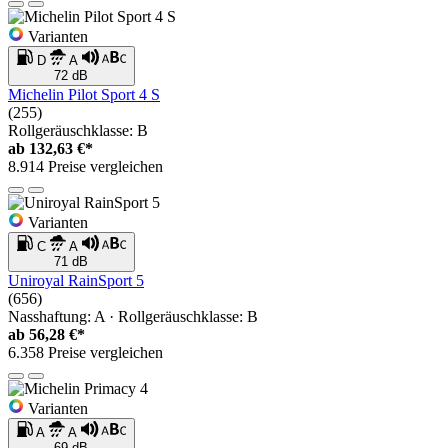
Varianten
D
A
72 dB
Michelin Pilot Sport 4 S
(255)
Rollgeräuschklasse: B
ab
132,63 €*
8.914 Preise vergleichen
Varianten
C
A
71 dB
Uniroyal RainSport 5
(656)
Nasshaftung: A · Rollgeräuschklasse: B
ab
56,28 €*
6.358 Preise vergleichen
Varianten
A
A
69 dB