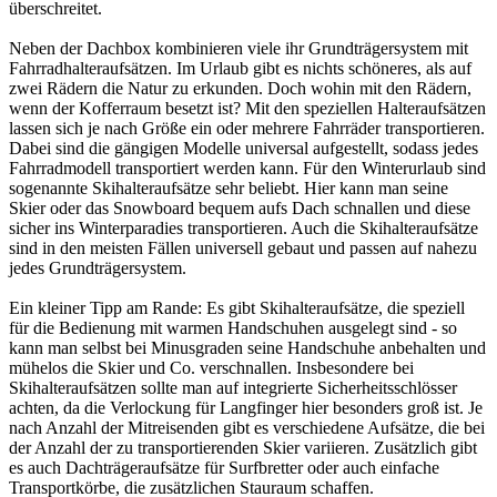
überschreitet.
Neben der Dachbox kombinieren viele ihr Grundträgersystem mit
Fahrradhalteraufsätzen. Im Urlaub gibt es nichts schöneres, als auf
zwei Rädern die Natur zu erkunden. Doch wohin mit den Rädern,
wenn der Kofferraum besetzt ist? Mit den speziellen Halteraufsätzen
lassen sich je nach Größe ein oder mehrere Fahrräder transportieren.
Dabei sind die gängigen Modelle universal aufgestellt, sodass jedes
Fahrradmodell transportiert werden kann. Für den Winterurlaub sind
sogenannte Skihalteraufsätze sehr beliebt. Hier kann man seine
Skier oder das Snowboard bequem aufs Dach schnallen und diese
sicher ins Winterparadies transportieren. Auch die Skihalteraufsätze
sind in den meisten Fällen universell gebaut und passen auf nahezu
jedes Grundträgersystem.
Ein kleiner Tipp am Rande: Es gibt Skihalteraufsätze, die speziell
für die Bedienung mit warmen Handschuhen ausgelegt sind - so
kann man selbst bei Minusgraden seine Handschuhe anbehalten und
mühelos die Skier und Co. verschnallen. Insbesondere bei
Skihalteraufsätzen sollte man auf integrierte Sicherheitsschlösser
achten, da die Verlockung für Langfinger hier besonders groß ist. Je
nach Anzahl der Mitreisenden gibt es verschiedene Aufsätze, die bei
der Anzahl der zu transportierenden Skier variieren. Zusätzlich gibt
es auch Dachträgeraufsätze für Surfbretter oder auch einfache
Transportkörbe, die zusätzlichen Stauraum schaffen.