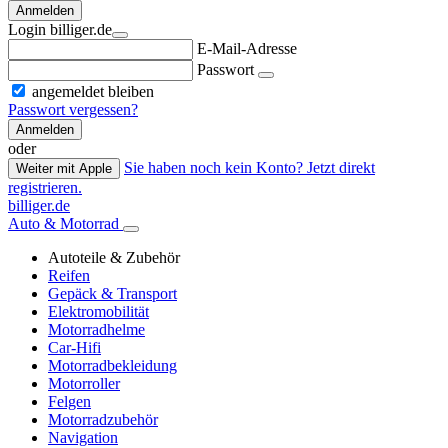
Anmelden
Login billiger.de
E-Mail-Adresse
Passwort
angemeldet bleiben
Passwort vergessen?
Anmelden
oder
Sie haben noch kein Konto? Jetzt direkt
Weiter mit Apple
registrieren.
billiger.de
Auto & Motorrad
Autoteile & Zubehör
Reifen
Gepäck & Transport
Elektromobilität
Motorradhelme
Car-Hifi
Motorradbekleidung
Motorroller
Felgen
Motorradzubehör
Navigation