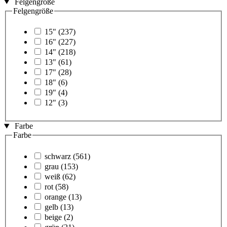
Felgengröße
Felgengröße
15"
(237)
16"
(227)
14"
(218)
13"
(61)
17"
(28)
18"
(6)
19"
(4)
12"
(3)
Farbe
Farbe
schwarz
(561)
grau
(153)
weiß
(62)
rot
(58)
orange
(13)
gelb
(13)
beige
(2)