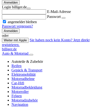
Anmelden
Login billiger.de
E-Mail-Adresse
Passwort
angemeldet bleiben
Passwort vergessen?
Anmelden
oder
Sie haben noch kein Konto? Jetzt direkt
Weiter mit Apple
registrieren.
billiger.de
Auto & Motorrad
Autoteile & Zubehör
Reifen
Gepäck & Transport
Elektromobilität
Motorradhelme
Car-Hifi
Motorradbekleidung
Motorroller
Felgen
Motorradzubehör
Navigation