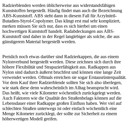
Radzierblenden werden üblicherweise aus widerstandsfähigen
Kunststoffen hergestellt. Häufig findet man auch die Bezeichnung
ABS-Kunststoff. ABS steht dann in diesem Fall für Acrylnitril-
Butadien-Styrol-Copolymer. Das klingt erst mal sehr kompliziert,
merken müssen Sie sich nur, dass es sich hierbei um einen
hochwertigen Kunststoff handelt. Radabdeckungen aus ABS-
Kunststoff sind daher in der Regel langlebiger als solche, die aus
günstigerem Material hergestellt werden.
Preislich noch etwas darüber sind Radzierkappen, die aus einem
Nylonverbund hergestellt werden. Diese zeichnen sich durch ihre
höhere Flexibilität und Strapazierfähigkeit aus. Radkappen aus
Nylon sind dadurch äußerst bruchfest und können eine lange Zeit
verwendet werden. Oftmals erreichen sie sogar Erstausrüsterqualität.
Vor dem Kauf ihrer Radzierblende sollten Sie sich also überlegen,
wie stark diese denn wahrscheinlich im Alltag beansprucht wird.
Das heißt, wie viele Kilometer wöchentlich zurückgelegt werden.
Auch Faktoren wie die Qualität des Straßenbelags können auf die
Lebensdauer einer Radkappe großen Einfluss haben. Wer viel auf
schlechten Straßen unterwegs ist oder einfach wöchentlich eine
Menge Kilometer zurücklegt, der sollte zur Sicherheit zu einem
höherwertigen Modell greifen.