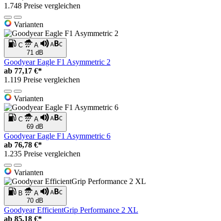
1.748 Preise vergleichen
Varianten
C
A
71 dB
Goodyear Eagle F1 Asymmetric 2
ab
77,17 €*
1.119 Preise vergleichen
Varianten
C
A
69 dB
Goodyear Eagle F1 Asymmetric 6
ab
76,78 €*
1.235 Preise vergleichen
Varianten
B
A
70 dB
Goodyear EfficientGrip Performance 2 XL
ab
85,18 €*