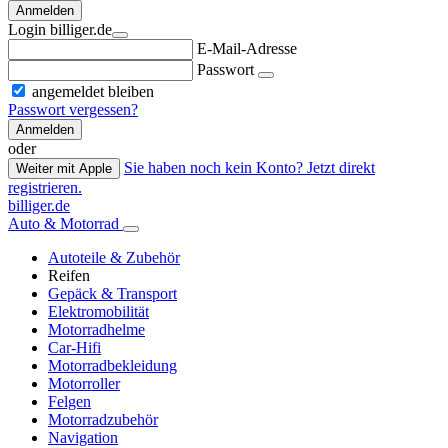
Anmelden
Login billiger.de
E-Mail-Adresse
Passwort
angemeldet bleiben
Passwort vergessen?
Anmelden
oder
Sie haben noch kein Konto? Jetzt direkt
Weiter mit Apple
registrieren.
billiger.de
Auto & Motorrad
Autoteile & Zubehör
Reifen
Gepäck & Transport
Elektromobilität
Motorradhelme
Car-Hifi
Motorradbekleidung
Motorroller
Felgen
Motorradzubehör
Navigation