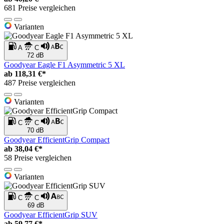
681 Preise vergleichen
Varianten
A
C
72 dB
Goodyear Eagle F1 Asymmetric 5 XL
ab
118,31 €*
487 Preise vergleichen
Varianten
C
C
70 dB
Goodyear EfficientGrip Compact
ab
38,04 €*
58 Preise vergleichen
Varianten
C
C
69 dB
Goodyear EfficientGrip SUV
ab
59,77 €*