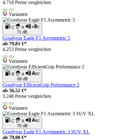
4.718 Preise vergleichen
Varianten
C
A
71 dB
Goodyear Eagle F1 Asymmetric 5
ab
79,81 €*
4.253 Preise vergleichen
Varianten
B
A
68 dB
Goodyear EfficientGrip Performance 2
ab
56,52 €*
3.248 Preise vergleichen
Varianten
C
A
70 dB
Goodyear Eagle F1 Asymmetric 3 SUV XL
ab
79,00 €*