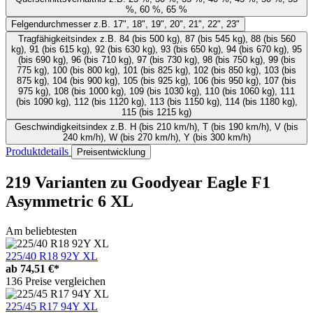
%, 60 %, 65 %
Felgendurchmesser
z.B. 17", 18", 19", 20", 21", 22", 23"
Tragfähigkeitsindex
z.B. 84 (bis 500 kg), 87 (bis 545 kg), 88 (bis 560
kg), 91 (bis 615 kg), 92 (bis 630 kg), 93 (bis 650 kg), 94 (bis 670 kg), 95
(bis 690 kg), 96 (bis 710 kg), 97 (bis 730 kg), 98 (bis 750 kg), 99 (bis
775 kg), 100 (bis 800 kg), 101 (bis 825 kg), 102 (bis 850 kg), 103 (bis
875 kg), 104 (bis 900 kg), 105 (bis 925 kg), 106 (bis 950 kg), 107 (bis
975 kg), 108 (bis 1000 kg), 109 (bis 1030 kg), 110 (bis 1060 kg), 111
(bis 1090 kg), 112 (bis 1120 kg), 113 (bis 1150 kg), 114 (bis 1180 kg),
115 (bis 1215 kg)
Geschwindigkeitsindex
z.B. H (bis 210 km/h), T (bis 190 km/h), V (bis
240 km/h), W (bis 270 km/h), Y (bis 300 km/h)
Produktdetails
Preisentwicklung
219 Varianten
zu Goodyear Eagle F1
Asymmetric 6 XL
Am beliebtesten
225/40 R18 92Y XL
ab
74,51 €*
136 Preise vergleichen
225/45 R17 94Y XL