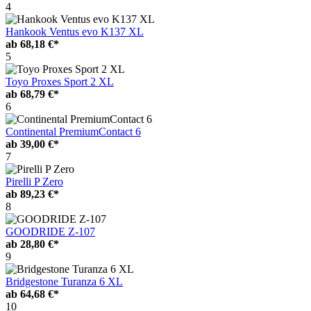
4
Hankook Ventus evo K137 XL
ab
68,18 €*
5
Toyo Proxes Sport 2 XL
ab
68,79 €*
6
Continental PremiumContact 6
ab
39,00 €*
7
Pirelli P Zero
ab
89,23 €*
8
GOODRIDE Z-107
ab
28,80 €*
9
Bridgestone Turanza 6 XL
ab
64,68 €*
10