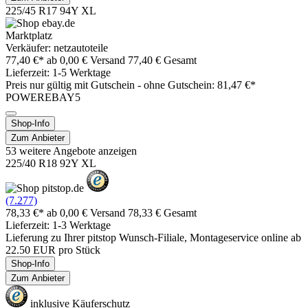
225/45 R17 94Y XL
Marktplatz
Verkäufer: netzautoteile
77,40 €*
ab 0,00 € Versand
77,40 € Gesamt
Lieferzeit: 1-5 Werktage
Preis nur gültig mit
Gutschein -
ohne Gutschein: 81,47 €*
POWEREBAY5
Shop-Info
Zum Anbieter
53 weitere Angebote anzeigen
225/40 R18 92Y XL
(7.277)
78,33 €*
ab 0,00 € Versand
78,33 € Gesamt
Lieferzeit: 1-3 Werktage
Lieferung zu Ihrer pitstop Wunsch-Filiale, Montageservice online ab
22.50 EUR pro Stück
Shop-Info
Zum Anbieter
inklusive Käuferschutz