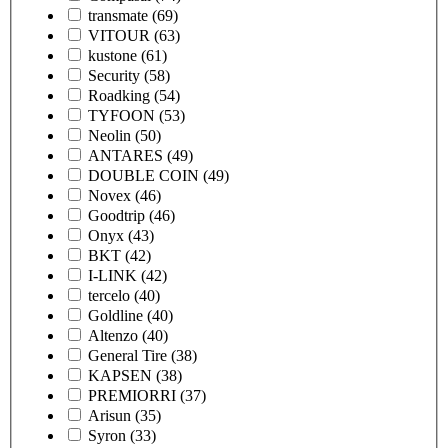
transmate
(69)
VITOUR
(63)
kustone
(61)
Security
(58)
Roadking
(54)
TYFOON
(53)
Neolin
(50)
ANTARES
(49)
DOUBLE COIN
(49)
Novex
(46)
Goodtrip
(46)
Onyx
(43)
BKT
(42)
I-LINK
(42)
tercelo
(40)
Goldline
(40)
Altenzo
(40)
General Tire
(38)
KAPSEN
(38)
PREMIORRI
(37)
Arisun
(35)
Syron
(33)