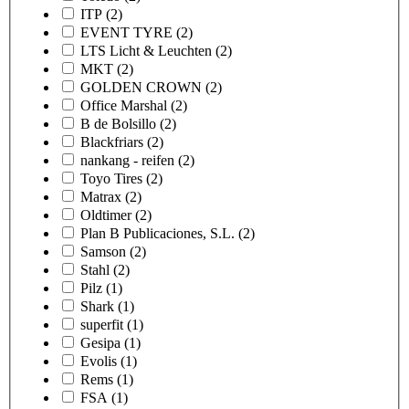
ITP
(2)
EVENT TYRE
(2)
LTS Licht & Leuchten
(2)
MKT
(2)
GOLDEN CROWN
(2)
Office Marshal
(2)
B de Bolsillo
(2)
Blackfriars
(2)
nankang - reifen
(2)
Toyo Tires
(2)
Matrax
(2)
Oldtimer
(2)
Plan B Publicaciones, S.L.
(2)
Samson
(2)
Stahl
(2)
Pilz
(1)
Shark
(1)
superfit
(1)
Gesipa
(1)
Evolis
(1)
Rems
(1)
FSA
(1)