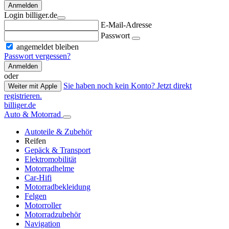
Anmelden
Login billiger.de
E-Mail-Adresse
Passwort
angemeldet bleiben
Passwort vergessen?
Anmelden
oder
Sie haben noch kein Konto? Jetzt direkt
Weiter mit Apple
registrieren.
billiger.de
Auto & Motorrad
Autoteile & Zubehör
Reifen
Gepäck & Transport
Elektromobilität
Motorradhelme
Car-Hifi
Motorradbekleidung
Felgen
Motorroller
Motorradzubehör
Navigation