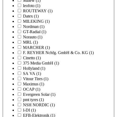
Minew
(1)
leofoto
(1)
ROUTEWAY
(1)
Datex
(1)
MILEKING
(1)
Nordman
(1)
GT-Radial
(1)
Norauto
(1)
MRL
(1)
MARCHER
(1)
F. REYHER Nchfg. GmbH & Co. KG
(1)
Cinetto
(1)
375 Media GmbH
(1)
Hollyland
(1)
SA VA
(1)
Vitour Tires
(1)
Maximus
(1)
OCAP
(1)
Evergreen Solar
(1)
pmt tyres
(1)
NSH NORDIC
(1)
I-DI
(1)
EFB-Elektronik
(1)