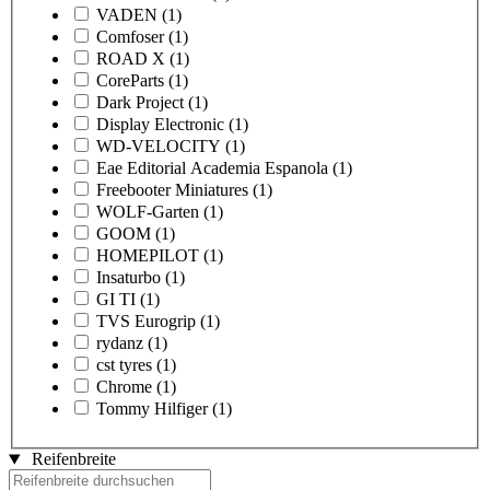
VADEN
(1)
Comfoser
(1)
ROAD X
(1)
CoreParts
(1)
Dark Project
(1)
Display Electronic
(1)
WD-VELOCITY
(1)
Eae Editorial Academia Espanola
(1)
Freebooter Miniatures
(1)
WOLF-Garten
(1)
GOOM
(1)
HOMEPILOT
(1)
Insaturbo
(1)
GI TI
(1)
TVS Eurogrip
(1)
rydanz
(1)
cst tyres
(1)
Chrome
(1)
Tommy Hilfiger
(1)
Reifenbreite