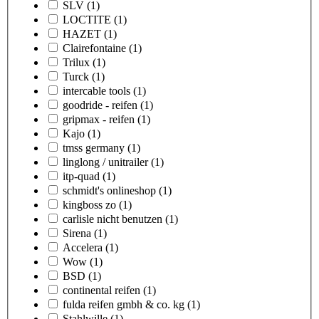
SLV
(1)
LOCTITE
(1)
HAZET
(1)
Clairefontaine
(1)
Trilux
(1)
Turck
(1)
intercable tools
(1)
goodride - reifen
(1)
gripmax - reifen
(1)
Kajo
(1)
tmss germany
(1)
linglong / unitrailer
(1)
itp-quad
(1)
schmidt's onlineshop
(1)
kingboss zo
(1)
carlisle nicht benutzen
(1)
Sirena
(1)
Accelera
(1)
Wow
(1)
BSD
(1)
continental reifen
(1)
fulda reifen gmbh & co. kg
(1)
Stahlwille
(1)