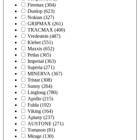
Firemax
(304)
Dunlop
(623)
Nokian
(327)
GRIPMAX
(261)
TRACMAX
(400)
Vredestein
(487)
Kleber
(551)
Maxxis
(652)
Petlas
(365)
Imperial
(363)
Superia
(271)
MINERVA
(367)
Tristar
(308)
Sunny
(264)
Linglong
(780)
Apollo
(215)
Fulda
(192)
Viking
(164)
Aptany
(237)
AUSTONE
(271)
Tomason
(81)
Mirage
(130)