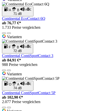
A
B
71 dB
Continental EcoContact 6Q
ab
76,77 €*
1.733 Preise vergleichen
Varianten
F
B
72 dB
Continental ContiSportContact 3
ab
84,91 €*
988 Preise vergleichen
Varianten
D
A
74 dB
Continental ContiSportContact 5P
ab
102,90 €*
2.077 Preise vergleichen