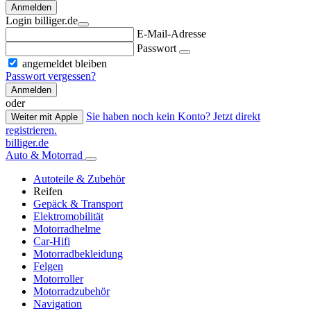
Anmelden
Login billiger.de
E-Mail-Adresse
Passwort
angemeldet bleiben
Passwort vergessen?
Anmelden
oder
Sie haben noch kein Konto? Jetzt direkt
Weiter mit Apple
registrieren.
billiger.de
Auto & Motorrad
Autoteile & Zubehör
Reifen
Gepäck & Transport
Elektromobilität
Motorradhelme
Car-Hifi
Motorradbekleidung
Felgen
Motorroller
Motorradzubehör
Navigation