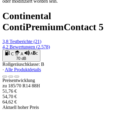
oder modifiziert worden sein.
Continental
ContiPremiumContact 5
3,8
Testberichte
(21)
4,2
Bewertungen
(2.578)
C
A
70 dB
Rollgeräuschklasse: B
·
Alle Produktdetails
Preisentwicklung
zu 185/70 R14 88H
51,76 €
54,70 €
64,62 €
Aktuell hoher Preis