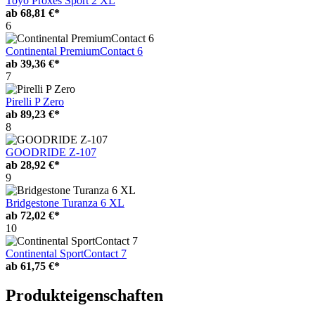
Toyo Proxes Sport 2 XL
ab
68,81 €*
6
Continental PremiumContact 6
ab
39,36 €*
7
Pirelli P Zero
ab
89,23 €*
8
GOODRIDE Z-107
ab
28,92 €*
9
Bridgestone Turanza 6 XL
ab
72,02 €*
10
Continental SportContact 7
ab
61,75 €*
Produkteigenschaften