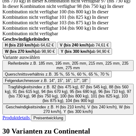
(bis 710 kg)
In dieser Kombination nicht verfügbar
97 (bis 730 kg)
In dieser Kombination nicht verfügbar
98 (bis 750 kg)
In dieser
Kombination nicht verfügbar
100 (bis 800 kg)
In dieser
Kombination nicht verfügbar
101 (bis 825 kg)
In dieser
Kombination nicht verfügbar
103 (bis 875 kg)
In dieser
Kombination nicht verfügbar
104 (bis 900 kg)
In dieser
Kombination nicht verfügbar
Geschwindigkeitsindex
H (bis 210 km/h)
ab 64,62 €
V (bis 240 km/h)
ab 74,61 €
W (bis 270 km/h)
ab 98,90 €
Y (bis 300 km/h)
ab 94,90 €
Variante auswählen
Reifenbreite
z.B. 185 mm, 195 mm, 205 mm, 215 mm, 225 mm, 235
mm, 275 mm
Querschnittsverhältnis
z.B. 35 %, 55 %, 60 %, 65 %, 70 %
Felgendurchmesser
z.B. 14", 15", 16", 17", 18"
Tragfähigkeitsindex
z.B. 82 (bis 475 kg), 87 (bis 545 kg), 88 (bis 560
kg), 91 (bis 615 kg), 94 (bis 670 kg), 95 (bis 690 kg), 96 (bis 710 kg), 97
(bis 730 kg), 98 (bis 750 kg), 100 (bis 800 kg), 101 (bis 825 kg), 103
(bis 875 kg), 104 (bis 900 kg)
Geschwindigkeitsindex
z.B. H (bis 210 km/h), V (bis 240 km/h), W (bis
270 km/h), Y (bis 300 km/h)
Produktdetails
Preisentwicklung
30 Varianten
zu Continental