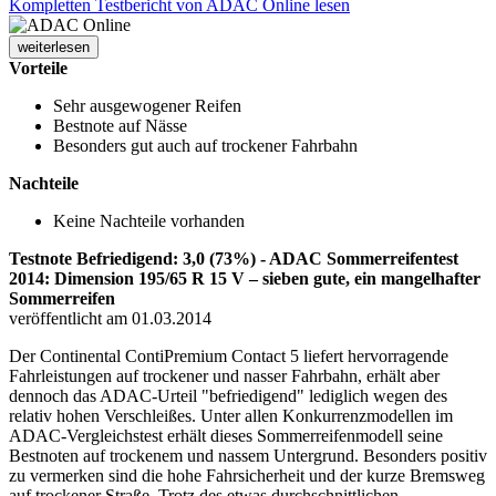
Kompletten Testbericht von ADAC Online lesen
weiterlesen
Vorteile
Sehr ausgewogener Reifen
Bestnote auf Nässe
Besonders gut auch auf trockener Fahrbahn
Nachteile
Keine Nachteile vorhanden
Testnote Befriedigend: 3,0 (73%) - ADAC Sommerreifentest
2014: Dimension 195/65 R 15 V – sieben gute, ein mangelhafter
Sommerreifen
veröffentlicht am 01.03.2014
Der Continental ContiPremium Contact 5 liefert hervorragende
Fahrleistungen auf trockener und nasser Fahrbahn, erhält aber
dennoch das ADAC-Urteil "befriedigend" lediglich wegen des
relativ hohen Verschleißes. Unter allen Konkurrenzmodellen im
ADAC-Vergleichstest erhält dieses Sommerreifenmodell seine
Bestnoten auf trockenem und nassem Untergrund. Besonders positiv
zu vermerken sind die hohe Fahrsicherheit und der kurze Bremsweg
auf trockener Straße. Trotz des etwas durchschnittlichen