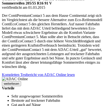
Sommerreifen 205/55 R16 91 V
veröffentlicht am 01.03.2015
Der ContiPremiumContact 5 aus dem Hause Continental zeigt sich
im Vergleichstest als die bessere Alternative zum Eco-Reifenmodell
ContiEcoContact 5 des gleichen Herstellers. Auf nasser Fahrbahn
liefert das mit dem ADAC Urteil befriedigend bewerteten Eco-
Modell etwas schwächere Ergebnisse als die Komfort-Variante
ContiPremiumContact 5. Man sollte aber in Betracht ziehen, dass
der ContiEcoContact 5 durch eine höhere Verschleißfestigkeit und
einen geringeren Kraftstoffverbrauch beeindruckt. Trotzdem wird
der ContiPremiumContact 5 mit dem ADAC-Urteil „gut“ bewertet,
aufgrund der ausgezeichneten Leistungen auf trockener Fahrbahn
und sehr guter Ergebnisse auch bei Nässe. In puncto Geräusch und
Komfort lässt aber dieser leistungsfähige Sommerreifen einiges zu
wünschen übrig.
Kompletten Testbericht von ADAC Online lesen
weiterlesen
Vorteile
Sehr ausgewogener Sommerreifen
Bestnote auf trockener Fahrbahn
Gut auch auf Nässe