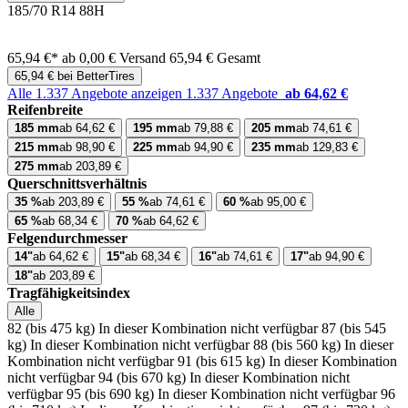
185/70 R14 88H
65,94 €*
ab 0,00 € Versand
65,94 € Gesamt
65,94 € bei BetterTires
Alle 1.337 Angebote anzeigen
1.337 Angebote
ab 64,62 €
Reifenbreite
185 mm
ab 64,62 €
195 mm
ab 79,88 €
205 mm
ab 74,61 €
215 mm
ab 98,90 €
225 mm
ab 94,90 €
235 mm
ab 129,83 €
275 mm
ab 203,89 €
Querschnittsverhältnis
35 %
ab 203,89 €
55 %
ab 74,61 €
60 %
ab 95,00 €
65 %
ab 68,34 €
70 %
ab 64,62 €
Felgendurchmesser
14"
ab 64,62 €
15"
ab 68,34 €
16"
ab 74,61 €
17"
ab 94,90 €
18"
ab 203,89 €
Tragfähigkeitsindex
Alle
82 (bis 475 kg)
In dieser Kombination nicht verfügbar
87 (bis 545
kg)
In dieser Kombination nicht verfügbar
88 (bis 560 kg)
In dieser
Kombination nicht verfügbar
91 (bis 615 kg)
In dieser Kombination
nicht verfügbar
94 (bis 670 kg)
In dieser Kombination nicht
verfügbar
95 (bis 690 kg)
In dieser Kombination nicht verfügbar
96