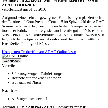
Testnote Gut: 2,2 (83%) - Sommerreifen 185/65 R15 88H im
ADAC Test 03/2016
veröffentlicht am 01.03.2016
Aufgrund seiner sehr ausgewogenen Fahrleistungen platziert sich
der Continental ContiPremiumContact 5 im Spitzenfeld des ADAC
Sommerreifentests. Er glänzt mit den besten Fahreigenschaften auf
trockener Fahrbahn und zeigt sich auch relativ gut auf Nässe, beim
Verschleiß und Kraftstoffverbrauch. Als Kritikpunkte erweisen sich
lediglich der mäßige Geräuschkomfort und die durchschnittliche
Kreis/Seitenführung bei Nässe.
Kompletten Testbericht von ADAC Online lesen
weiterlesen
Vorteile
Sehr ausgewogene Fahrleistungen
Bestnote auf trockener Fahrbahn
Gut auch auf Nässe
Nachteile
Außengeräusch etwas laut
Testnote Gut: 2,2 (83%) - ADAC Sommerreifentest: