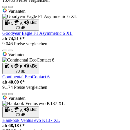
13.485 Preise vergleichen
Varianten
C
A
70 dB
Goodyear Eagle F1 Asymmetric 6 XL
ab
74,51 €*
9.046 Preise vergleichen
Varianten
B
B
70 dB
Continental EcoContact 6
ab
40,00 €*
9.174 Preise vergleichen
Varianten
C
A
70 dB
Hankook Ventus evo K137 XL
ab
68,18 €*