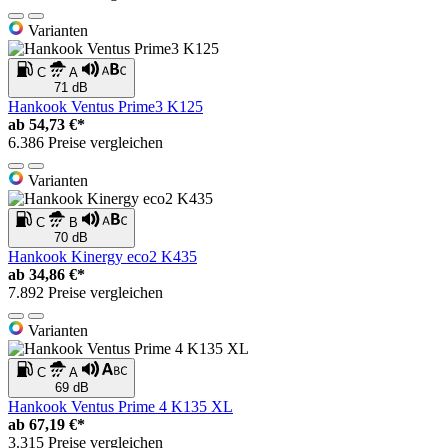
Varianten
C
A
71 dB
Hankook Ventus Prime3 K125
ab
54,73 €*
6.386 Preise vergleichen
Varianten
C
B
70 dB
Hankook Kinergy eco2 K435
ab
34,86 €*
7.892 Preise vergleichen
Varianten
C
A
69 dB
Hankook Ventus Prime 4 K135 XL
ab
67,19 €*
3.315 Preise vergleichen