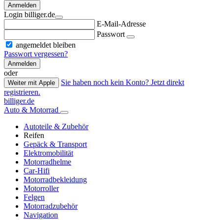
Anmelden
Login billiger.de
E-Mail-Adresse
Passwort
angemeldet bleiben
Passwort vergessen?
Anmelden
oder
Sie haben noch kein Konto? Jetzt direkt
Weiter mit Apple
registrieren.
billiger.de
Auto & Motorrad
Autoteile & Zubehör
Reifen
Gepäck & Transport
Elektromobilität
Motorradhelme
Car-Hifi
Motorradbekleidung
Motorroller
Felgen
Motorradzubehör
Navigation