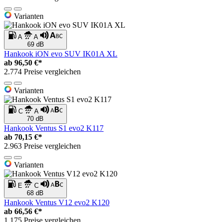
Varianten
A
A
69 dB
Hankook iON evo SUV IK01A XL
ab
96,50 €*
2.774 Preise vergleichen
Varianten
C
A
70 dB
Hankook Ventus S1 evo2 K117
ab
70,15 €*
2.963 Preise vergleichen
Varianten
E
C
68 dB
Hankook Ventus V12 evo2 K120
ab
66,56 €*
1.175 Preise vergleichen