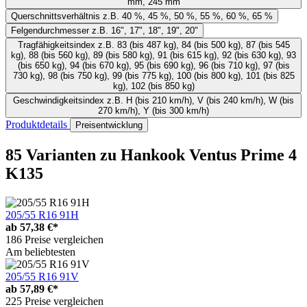
mm, 245 mm
Querschnittsverhältnis
z.B. 40 %, 45 %, 50 %, 55 %, 60 %, 65 %
Felgendurchmesser
z.B. 16", 17", 18", 19", 20"
Tragfähigkeitsindex
z.B. 83 (bis 487 kg), 84 (bis 500 kg), 87 (bis 545
kg), 88 (bis 560 kg), 89 (bis 580 kg), 91 (bis 615 kg), 92 (bis 630 kg), 93
(bis 650 kg), 94 (bis 670 kg), 95 (bis 690 kg), 96 (bis 710 kg), 97 (bis
730 kg), 98 (bis 750 kg), 99 (bis 775 kg), 100 (bis 800 kg), 101 (bis 825
kg), 102 (bis 850 kg)
Geschwindigkeitsindex
z.B. H (bis 210 km/h), V (bis 240 km/h), W (bis
270 km/h), Y (bis 300 km/h)
Produktdetails
Preisentwicklung
85 Varianten
zu Hankook Ventus Prime 4
K135
205/55 R16 91H
ab
57,38 €*
186 Preise vergleichen
Am beliebtesten
205/55 R16 91V
ab
57,89 €*
225 Preise vergleichen