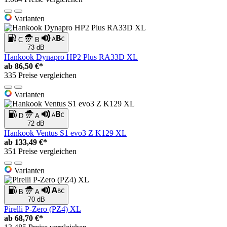
Varianten
C
B
73 dB
Hankook Dynapro HP2 Plus RA33D XL
ab
86,50 €*
335 Preise vergleichen
Varianten
D
A
72 dB
Hankook Ventus S1 evo3 Z K129 XL
ab
133,49 €*
351 Preise vergleichen
Varianten
B
A
70 dB
Pirelli P-Zero (PZ4) XL
ab
68,70 €*