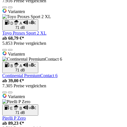
7.916 Preise vergleichen
Varianten
D
A
71 dB
Toyo Proxes Sport 2 XL
ab
68,79 €*
5.853 Preise vergleichen
Varianten
B
A
71 dB
Continental PremiumContact 6
ab
39,00 €*
7.305 Preise vergleichen
Varianten
E
B
71 dB
Pirelli P Zero
ab
89,23 €*