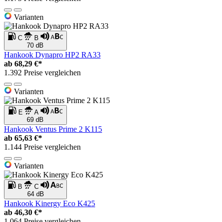
Varianten
C
B
70 dB
Hankook Dynapro HP2 RA33
ab
68,29 €*
1.392 Preise vergleichen
Varianten
E
A
69 dB
Hankook Ventus Prime 2 K115
ab
65,63 €*
1.144 Preise vergleichen
Varianten
B
C
64 dB
Hankook Kinergy Eco K425
ab
46,30 €*
1.064 Preise vergleichen