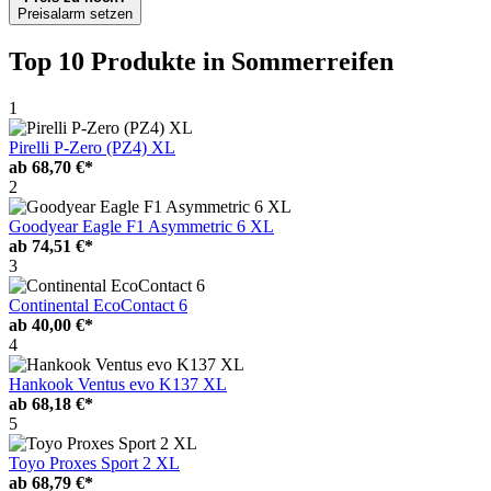
Preisalarm setzen
Top 10 Produkte
in Sommerreifen
1
Pirelli P-Zero (PZ4) XL
ab
68,70 €*
2
Goodyear Eagle F1 Asymmetric 6 XL
ab
74,51 €*
3
Continental EcoContact 6
ab
40,00 €*
4
Hankook Ventus evo K137 XL
ab
68,18 €*
5
Toyo Proxes Sport 2 XL
ab
68,79 €*