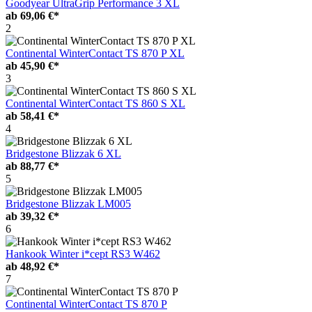
Goodyear UltraGrip Performance 3 XL
ab
69,06 €*
2
Continental WinterContact TS 870 P XL
ab
45,90 €*
3
Continental WinterContact TS 860 S XL
ab
58,41 €*
4
Bridgestone Blizzak 6 XL
ab
88,77 €*
5
Bridgestone Blizzak LM005
ab
39,32 €*
6
Hankook Winter i*cept RS3 W462
ab
48,92 €*
7
Continental WinterContact TS 870 P