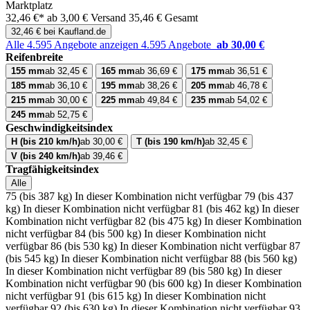
Marktplatz
32,46 €*
ab 3,00 € Versand
35,46 € Gesamt
32,46 € bei Kaufland.de
Alle 4.595 Angebote anzeigen
4.595 Angebote
ab 30,00 €
Reifenbreite
155 mm
ab 32,45 €
165 mm
ab 36,69 €
175 mm
ab 36,51 €
185 mm
ab 36,10 €
195 mm
ab 38,26 €
205 mm
ab 46,78 €
215 mm
ab 30,00 €
225 mm
ab 49,84 €
235 mm
ab 54,02 €
245 mm
ab 52,75 €
Geschwindigkeitsindex
H (bis 210 km/h)
ab 30,00 €
T (bis 190 km/h)
ab 32,45 €
V (bis 240 km/h)
ab 39,46 €
Tragfähigkeitsindex
Alle
75 (bis 387 kg)
In dieser Kombination nicht verfügbar
79 (bis 437
kg)
In dieser Kombination nicht verfügbar
81 (bis 462 kg)
In dieser
Kombination nicht verfügbar
82 (bis 475 kg)
In dieser Kombination
nicht verfügbar
84 (bis 500 kg)
In dieser Kombination nicht
verfügbar
86 (bis 530 kg)
In dieser Kombination nicht verfügbar
87
(bis 545 kg)
In dieser Kombination nicht verfügbar
88 (bis 560 kg)
In dieser Kombination nicht verfügbar
89 (bis 580 kg)
In dieser
Kombination nicht verfügbar
90 (bis 600 kg)
In dieser Kombination
nicht verfügbar
91 (bis 615 kg)
In dieser Kombination nicht
verfügbar
92 (bis 630 kg)
In dieser Kombination nicht verfügbar
93