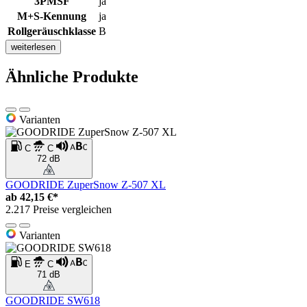
3PMSF
ja
M+S-Kennung
ja
Rollgeräuschklasse
B
weiterlesen
Ähnliche Produkte
Varianten
C
C
72 dB
GOODRIDE ZuperSnow Z-507 XL
ab
42,15 €*
2.217 Preise vergleichen
Varianten
E
C
71 dB
GOODRIDE SW618