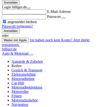
Anmelden
Login billiger.de
E-Mail-Adresse
Passwort
angemeldet bleiben
Passwort vergessen?
Anmelden
oder
Sie haben noch kein Konto? Jetzt direkt
Weiter mit Apple
registrieren.
billiger.de
Auto & Motorrad
Autoteile & Zubehör
Reifen
Gepäck & Transport
Elektromobilität
Motorradhelme
Car-Hifi
Motorradbekleidung
Motorroller
Felgen
Motorradzubehör
Navigation