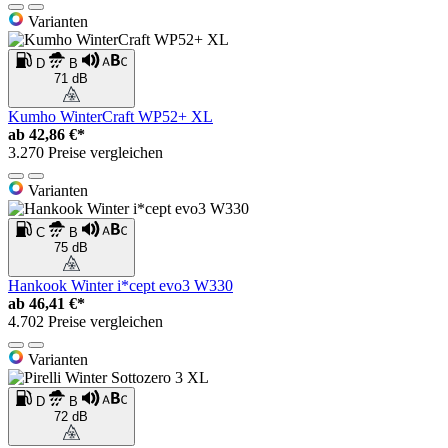
Varianten
D
B
71 dB
Kumho WinterCraft WP52+ XL
ab
42,86 €*
3.270 Preise vergleichen
Varianten
C
B
75 dB
Hankook Winter i*cept evo3 W330
ab
46,41 €*
4.702 Preise vergleichen
Varianten
D
B
72 dB