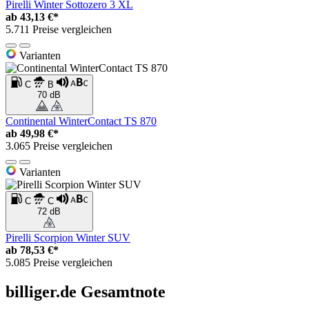
Pirelli Winter Sottozero 3 XL
ab
43,13 €*
5.711 Preise vergleichen
Varianten
C
B
70 dB
Continental WinterContact TS 870
ab
49,98 €*
3.065 Preise vergleichen
Varianten
C
C
72 dB
Pirelli Scorpion Winter SUV
ab
78,53 €*
5.085 Preise vergleichen
billiger.de Gesamtnote