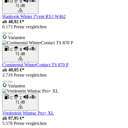
D
B
71 dB
Hankook Winter i*cept RS3 W462
ab
48,92 €*
6.173 Preise vergleichen
Varianten
C
B
71 dB
Continental WinterContact TS 870 P
ab
49,95 €*
2.719 Preise vergleichen
Varianten
C
C
71 dB
Vredestein Wintrac Pro+ XL
ab
97,95 €*
5.578 Preise vergleichen