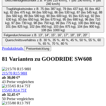
Geschwindigkeitsindex
z.B. H (bis 210 km/h), T (bis 190 km/h), V (bis
240 km/h)
Tragfähigkeitsindex
z.B. 75 (bis 387 kg), 79 (bis 437 kg), 81 (bis 462
kg), 82 (bis 475 kg), 84 (bis 500 kg), 86 (bis 530 kg), 87 (bis 545 kg), 88
(bis 560 kg), 89 (bis 580 kg), 90 (bis 600 kg), 91 (bis 615 kg), 92 (bis
630 kg), 93 (bis 650 kg), 94 (bis 670 kg), 95 (bis 690 kg), 96 (bis 710
kg), 97 (bis 730 kg), 98 (bis 750 kg), 99 (bis 775 kg), 100 (bis 800 kg),
101 (bis 825 kg), 102 (bis 850 kg), 103 (bis 875 kg), 104 (bis 900 kg),
108 (bis 1000 kg)
Felgendurchmesser
z.B. 13", 14", 15", 16", 17", 18", 19", 20"
Querschnittsverhältnis
z.B. 30 %, 35 %, 40 %, 45 %, 50 %, 55 %, 60
%, 65 %, 70 %, 80 %
Produktdetails
Preisentwicklung
81 Varianten
zu GOODRIDE SW608
215/70 R15 98H
ab
30,00 €*
43 Preise vergleichen
155/65 R14 75T
ab
32,45 €*
50 Preise vergleichen