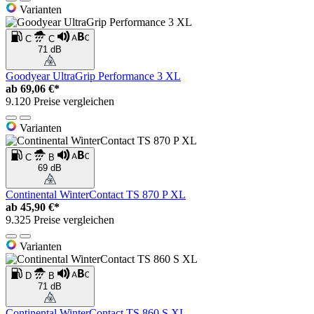
Varianten
C
C
71 dB
Goodyear UltraGrip Performance 3 XL
ab
69,06 €*
9.120 Preise vergleichen
Varianten
C
B
69 dB
Continental WinterContact TS 870 P XL
ab
45,90 €*
9.325 Preise vergleichen
Varianten
D
B
71 dB
Continental WinterContact TS 860 S XL