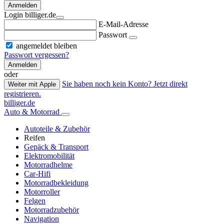
Anmelden
Login billiger.de
E-Mail-Adresse
Passwort
angemeldet bleiben
Passwort vergessen?
Anmelden
oder
Sie haben noch kein Konto? Jetzt direkt
Weiter mit Apple
registrieren.
billiger.de
Auto & Motorrad
Autoteile & Zubehör
Reifen
Gepäck & Transport
Elektromobilität
Motorradhelme
Car-Hifi
Motorradbekleidung
Motorroller
Felgen
Motorradzubehör
Navigation