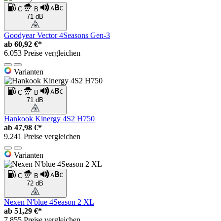
C
B
71 dB
Goodyear Vector 4Seasons Gen-3
ab
60,92 €*
6.053 Preise vergleichen
Varianten
C
B
71 dB
Hankook Kinergy 4S2 H750
ab
47,98 €*
9.241 Preise vergleichen
Varianten
C
B
72 dB
Nexen N'blue 4Season 2 XL
ab
51,29 €*
7.855 Preise vergleichen