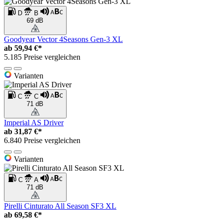
D
B
69 dB
Goodyear Vector 4Seasons Gen-3 XL
ab
59,94 €*
5.185 Preise vergleichen
Varianten
C
C
71 dB
Imperial AS Driver
ab
31,87 €*
6.840 Preise vergleichen
Varianten
C
A
71 dB
Pirelli Cinturato All Season SF3 XL
ab
69,58 €*