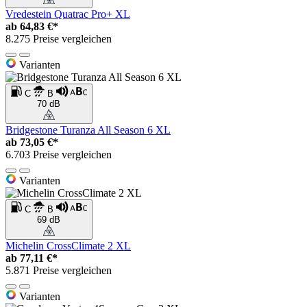
Vredestein Quatrac Pro+ XL
ab
64,83 €*
8.275 Preise vergleichen
Varianten
C
B
70 dB
Bridgestone Turanza All Season 6 XL
ab
73,05 €*
6.703 Preise vergleichen
Varianten
C
B
69 dB
Michelin CrossClimate 2 XL
ab
77,11 €*
5.871 Preise vergleichen
Varianten