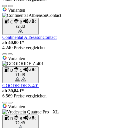
Varianten
C
B
72 dB
Continental AllSeasonContact
ab
40,00 €*
4.240 Preise vergleichen
Varianten
D
C
71 dB
GOODRIDE Z-401
ab
30,84 €*
6.569 Preise vergleichen
Varianten
D
B
72 dB