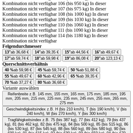
Kombination nicht verfügbar
106 (bis 950 kg)
In dieser
Kombination nicht verfügbar
107 (bis 975 kg)
In dieser
Kombination nicht verfügbar
108 (bis 1000 kg)
In dieser
Kombination nicht verfügbar
109 (bis 1030 kg)
In dieser
Kombination nicht verfügbar
110 (bis 1060 kg)
In dieser
Kombination nicht verfügbar
111 (bis 1090 kg)
In dieser
Kombination nicht verfügbar
114 (bis 1180 kg)
In dieser
Kombination nicht verfügbar
Felgendurchmesser
13"
ab 36,68 €
14"
ab 39,35 €
15"
ab 44,56 €
16"
ab 49,67 €
17"
ab 59,74 €
18"
ab 59,98 €
19"
ab 86,08 €
20"
ab 123,13 €
Querschnittsverhältnis
40 %
ab 59,98 €
45 %
ab 59,74 €
50 %
ab 51,88 €
55 %
ab 49,67 €
60 %
ab 42,96 €
65 %
ab 39,35 €
70 %
ab 37,27 €
80 %
ab 36,68 €
Variante auswählen
Reifenbreite
z.B. 145 mm, 155 mm, 165 mm, 175 mm, 185 mm, 195
mm, 205 mm, 215 mm, 225 mm, 235 mm, 245 mm, 255 mm, 265 mm,
275 mm
Geschwindigkeitsindex
z.B. H (bis 210 km/h), T (bis 190 km/h), V (bis
240 km/h), W (bis 270 km/h), Y (bis 300 km/h)
Tragfähigkeitsindex
z.B. 75 (bis 387 kg), 77 (bis 412 kg), 79 (bis 437
kg), 81 (bis 462 kg), 82 (bis 475 kg), 84 (bis 500 kg), 85 (bis 515 kg), 86
(bis 530 kg), 87 (bis 545 kg), 88 (bis 560 kg), 89 (bis 580 kg), 90 (bis