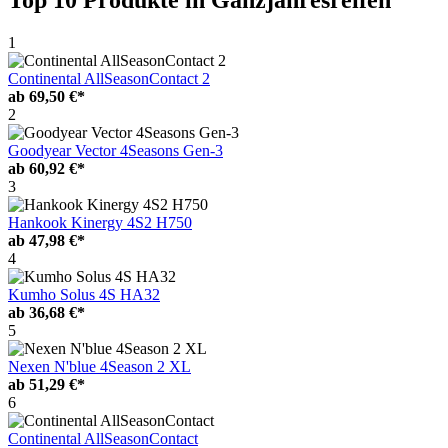
1
Continental AllSeasonContact 2
ab
69,50 €*
2
Goodyear Vector 4Seasons Gen-3
ab
60,92 €*
3
Hankook Kinergy 4S2 H750
ab
47,98 €*
4
Kumho Solus 4S HA32
ab
36,68 €*
5
Nexen N'blue 4Season 2 XL
ab
51,29 €*
6
Continental AllSeasonContact