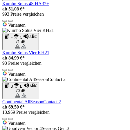
Kumho Solus 4S HA32+
ab
51,08 €*
993 Preise vergleichen
Varianten
F
C
71 dB
Kumho Solus Vier KH21
ab
84,99 €*
93 Preise vergleichen
Varianten
B
B
70 dB
Continental AllSeasonContact 2
ab
69,50 €*
13.959 Preise vergleichen
Varianten