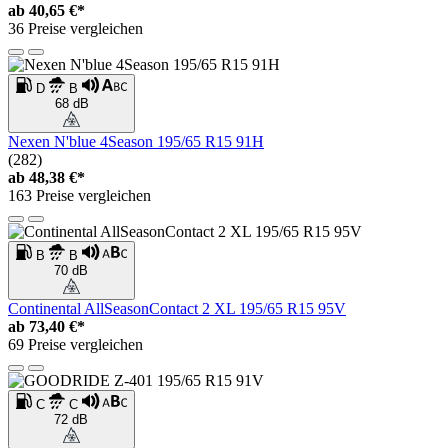
ab
40,65 €*
36 Preise vergleichen
D
B
68 dB
Nexen N'blue 4Season 195/65 R15 91H
(282)
ab
48,38 €*
163 Preise vergleichen
B
B
70 dB
Continental AllSeasonContact 2 XL 195/65 R15 95V
ab
73,40 €*
69 Preise vergleichen
C
C
72 dB