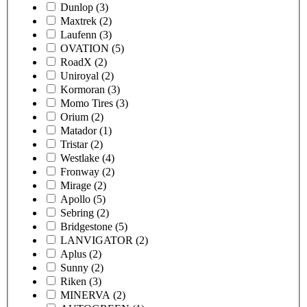
Dunlop
(3)
Maxtrek
(2)
Laufenn
(3)
OVATION
(5)
RoadX
(2)
Uniroyal
(2)
Kormoran
(3)
Momo Tires
(3)
Orium
(2)
Matador
(1)
Tristar
(2)
Westlake
(4)
Fronway
(2)
Mirage
(2)
Apollo
(5)
Sebring
(2)
Bridgestone
(5)
LANVIGATOR
(2)
Aplus
(2)
Sunny
(2)
Riken
(3)
MINERVA
(2)