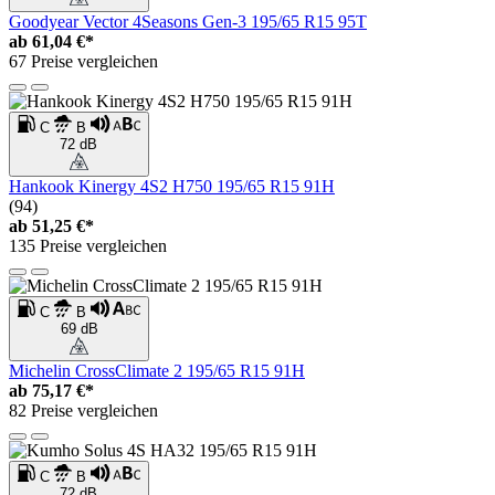
Goodyear Vector 4Seasons Gen-3 195/65 R15 95T
ab
61,04 €*
67 Preise vergleichen
C
B
72 dB
Hankook Kinergy 4S2 H750 195/65 R15 91H
(94)
ab
51,25 €*
135 Preise vergleichen
C
B
69 dB
Michelin CrossClimate 2 195/65 R15 91H
ab
75,17 €*
82 Preise vergleichen
C
B
72 dB