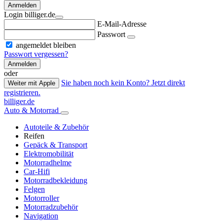
Anmelden
Login billiger.de
E-Mail-Adresse
Passwort
angemeldet bleiben
Passwort vergessen?
Anmelden
oder
Sie haben noch kein Konto? Jetzt direkt
Weiter mit Apple
registrieren.
billiger.de
Auto & Motorrad
Autoteile & Zubehör
Reifen
Gepäck & Transport
Elektromobilität
Motorradhelme
Car-Hifi
Motorradbekleidung
Felgen
Motorroller
Motorradzubehör
Navigation