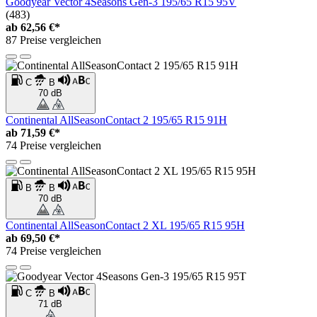
Goodyear Vector 4Seasons Gen-3 195/65 R15 95V
(483)
ab
62,56 €*
87 Preise vergleichen
C
B
70 dB
Continental AllSeasonContact 2 195/65 R15 91H
ab
71,59 €*
74 Preise vergleichen
B
B
70 dB
Continental AllSeasonContact 2 XL 195/65 R15 95H
ab
69,50 €*
74 Preise vergleichen
C
B
71 dB