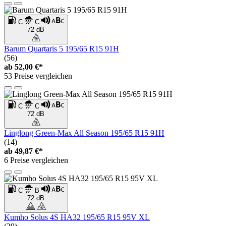
C
C
72 dB
Barum Quartaris 5 195/65 R15 91H
(56)
ab
52,00 €*
53 Preise vergleichen
C
C
72 dB
Linglong Green-Max All Season 195/65 R15 91H
(14)
ab
49,87 €*
6 Preise vergleichen
C
B
72 dB
Kumho Solus 4S HA32 195/65 R15 95V XL