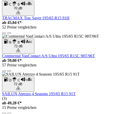
C
B
70 dB
TRACMAX Trac Saver 195/65 R15 91H
ab
45,04 €*
52 Preise vergleichen
B
B
72 dB
Continental VanContact A/S Ultra 195/65 R15C 98T/96T
ab
59,00 €*
57 Preise vergleichen
D
C
72 dB
SAILUN Atrezzo 4 Seasons 195/65 R15 91T
(3)
ab
49,28 €*
15 Preise vergleichen