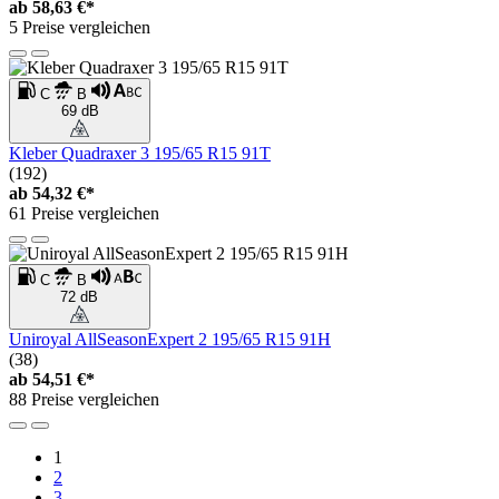
ab
58,63 €*
5 Preise vergleichen
C
B
69 dB
Kleber Quadraxer 3 195/65 R15 91T
(192)
ab
54,32 €*
61 Preise vergleichen
C
B
72 dB
Uniroyal AllSeasonExpert 2 195/65 R15 91H
(38)
ab
54,51 €*
88 Preise vergleichen
1
2
3