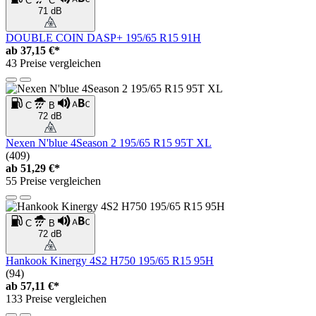
C
C
71 dB
DOUBLE COIN DASP+ 195/65 R15 91H
ab
37,15 €*
43 Preise vergleichen
C
B
72 dB
Nexen N'blue 4Season 2 195/65 R15 95T XL
(409)
ab
51,29 €*
55 Preise vergleichen
C
B
72 dB
Hankook Kinergy 4S2 H750 195/65 R15 95H
(94)
ab
57,11 €*
133 Preise vergleichen