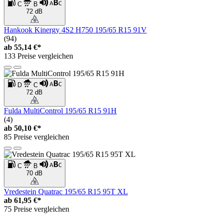
C
B
72 dB
Hankook Kinergy 4S2 H750 195/65 R15 91V
(94)
ab
55,14 €*
133 Preise vergleichen
D
C
72 dB
Fulda MultiControl 195/65 R15 91H
(4)
ab
50,10 €*
85 Preise vergleichen
C
B
70 dB
Vredestein Quatrac 195/65 R15 95T XL
ab
61,95 €*
75 Preise vergleichen