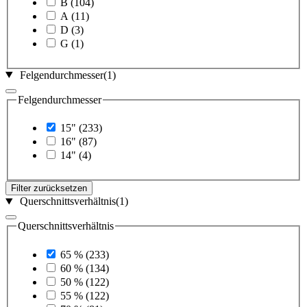
B
(104)
A
(11)
D
(3)
G
(1)
Felgendurchmesser
(1)
Felgendurchmesser
15"
(233)
16"
(87)
14"
(4)
Filter zurücksetzen
Querschnittsverhältnis
(1)
Querschnittsverhältnis
65 %
(233)
60 %
(134)
50 %
(122)
55 %
(122)