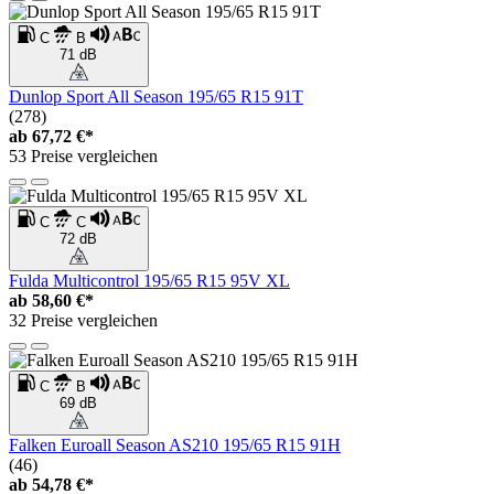
C
B
71 dB
Dunlop Sport All Season 195/65 R15 91T
(278)
ab
67,72 €*
53 Preise vergleichen
C
C
72 dB
Fulda Multicontrol 195/65 R15 95V XL
ab
58,60 €*
32 Preise vergleichen
C
B
69 dB
Falken Euroall Season AS210 195/65 R15 91H
(46)
ab
54,78 €*