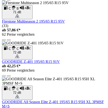
C
B
71 dB
Firestone Multiseason 2 195/65 R15 95V
(33)
ab
57,86 €*
62 Preise vergleichen
C
C
72 dB
GOODRIDE Z-401 195/65 R15 91V
ab
42,25 €*
69 Preise vergleichen
C
C
72 dB
GOODRIDE All Season Elite Z-401 195/65 R15 95H XL 3PMSF
M+S