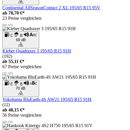
Continental AllSeasonContact 2 XL 195/65 R15 95V
ab
78,70 €*
23 Preise vergleichen
C
B
69 dB
Kleber Quadraxer 3 195/65 R15 91H
(192)
ab
55,11 €*
67 Preise vergleichen
E
B
70 dB
Yokohama BluEarth-4S AW21 195/65 R15 91H
(12)
ab
48,15 €*
56 Preise vergleichen