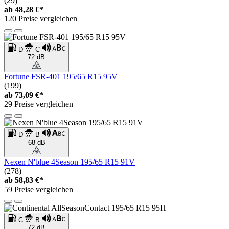
(29)
ab
48,28 €*
120 Preise vergleichen
D
C
72 dB
Fortune FSR-401 195/65 R15 95V
(199)
ab
73,09 €*
29 Preise vergleichen
D
B
68 dB
Nexen N'blue 4Season 195/65 R15 91V
(278)
ab
58,83 €*
59 Preise vergleichen
C
B
72 dB