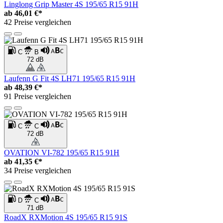
Linglong Grip Master 4S 195/65 R15 91H
ab
46,01 €*
42 Preise vergleichen
C
B
72 dB
Laufenn G Fit 4S LH71 195/65 R15 91H
ab
48,39 €*
91 Preise vergleichen
C
C
72 dB
OVATION VI-782 195/65 R15 91H
ab
41,35 €*
34 Preise vergleichen
D
C
71 dB
RoadX RXMotion 4S 195/65 R15 91S