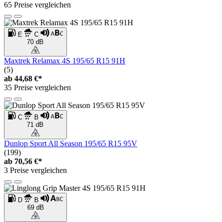
65 Preise vergleichen
E
C
70 dB
Maxtrek Relamax 4S 195/65 R15 91H
(5)
ab
44,68 €*
35 Preise vergleichen
C
B
71 dB
Dunlop Sport All Season 195/65 R15 95V
(199)
ab
70,56 €*
3 Preise vergleichen
D
B
69 dB