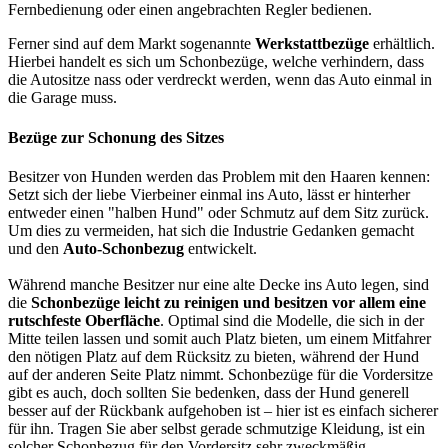
Fernbedienung oder einen angebrachten Regler bedienen.
Ferner sind auf dem Markt sogenannte
Werkstattbezüge
erhältlich.
Hierbei handelt es sich um Schonbezüge, welche verhindern, dass
die Autositze nass oder verdreckt werden, wenn das Auto einmal in
die Garage muss.
Bezüge zur Schonung des Sitzes
Besitzer von Hunden werden das Problem mit den Haaren kennen:
Setzt sich der liebe Vierbeiner einmal ins Auto, lässt er hinterher
entweder einen "halben Hund" oder Schmutz auf dem Sitz zurück.
Um dies zu vermeiden, hat sich die Industrie Gedanken gemacht
und den
Auto-Schonbezug
entwickelt.
Während manche Besitzer nur eine alte Decke ins Auto legen, sind
die
Schonbezüge leicht zu reinigen und besitzen vor allem eine
rutschfeste Oberfläche
. Optimal sind die Modelle, die sich in der
Mitte teilen lassen und somit auch Platz bieten, um einem Mitfahrer
den nötigen Platz auf dem Rücksitz zu bieten, während der Hund
auf der anderen Seite Platz nimmt. Schonbezüge für die Vordersitze
gibt es auch, doch sollten Sie bedenken, dass der Hund generell
besser auf der Rückbank aufgehoben ist – hier ist es einfach sicherer
für ihn. Tragen Sie aber selbst gerade schmutzige Kleidung, ist ein
solcher Schonbezug für den Vordersitz sehr zweckmäßig.