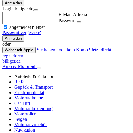
Anmelden
Login billiger.de
E-Mail-Adresse
Passwort
angemeldet bleiben
Passwort vergessen?
Anmelden
oder
Sie haben noch kein Konto? Jetzt direkt
Weiter mit Apple
registrieren.
billiger.de
Auto & Motorrad
Autoteile & Zubehör
Reifen
Gepäck & Transport
Elektromobilität
Motorradhelme
Car-Hifi
Motorradbekleidung
Motorroller
Felgen
Motorradzubehör
Navigation