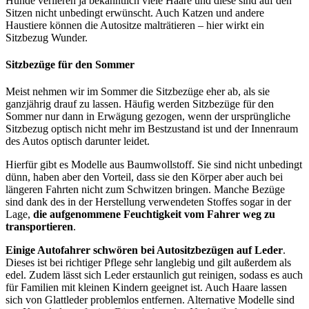
Hunde verlieren ja bekanntlich viele Haare und diese sind auf den
Sitzen nicht unbedingt erwünscht. Auch Katzen und andere
Haustiere können die Autositze malträtieren – hier wirkt ein
Sitzbezug Wunder.
Sitzbezüge für den Sommer
Meist nehmen wir im Sommer die Sitzbezüge eher ab, als sie
ganzjährig drauf zu lassen. Häufig werden Sitzbezüge für den
Sommer nur dann in Erwägung gezogen, wenn der ursprüngliche
Sitzbezug optisch nicht mehr im Bestzustand ist und der Innenraum
des Autos optisch darunter leidet.
Hierfür gibt es Modelle aus Baumwollstoff. Sie sind nicht unbedingt
dünn, haben aber den Vorteil, dass sie den Körper aber auch bei
längeren Fahrten nicht zum Schwitzen bringen. Manche Bezüge
sind dank des in der Herstellung verwendeten Stoffes sogar in der
Lage,
die aufgenommene Feuchtigkeit vom Fahrer weg zu
transportieren
.
Einige Autofahrer schwören bei Autositzbezügen auf Leder
.
Dieses ist bei richtiger Pflege sehr langlebig und gilt außerdem als
edel. Zudem lässt sich Leder erstaunlich gut reinigen, sodass es auch
für Familien mit kleinen Kindern geeignet ist. Auch Haare lassen
sich von Glattleder problemlos entfernen. Alternative Modelle sind