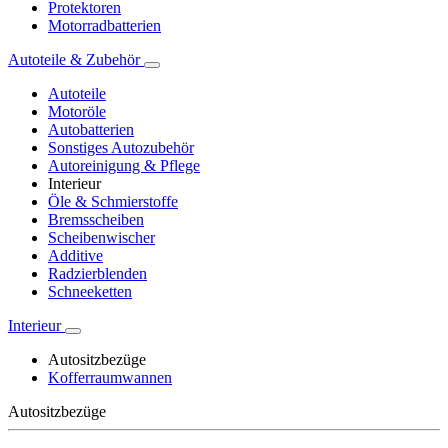
Protektoren
Motorradbatterien
Autoteile & Zubehör
Autoteile
Motoröle
Autobatterien
Sonstiges Autozubehör
Autoreinigung & Pflege
Interieur
Öle & Schmierstoffe
Bremsscheiben
Scheibenwischer
Additive
Radzierblenden
Schneeketten
Interieur
Autositzbezüge
Kofferraumwannen
Autositzbezüge