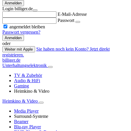
Anmelden
Login billiger.de
E-Mail-Adresse
Passwort
angemeldet bleiben
Passwort vergessen?
Anmelden
oder
Sie haben noch kein Konto? Jetzt direkt
Weiter mit Apple
registrieren.
billiger.de
Unterhaltungselektronik
TV & Zubehör
Audio & HiFi
Gaming
Heimkino & Video
Heimkino & Video
Media Player
Surround-Systeme
Beamer
Blu-ray Player